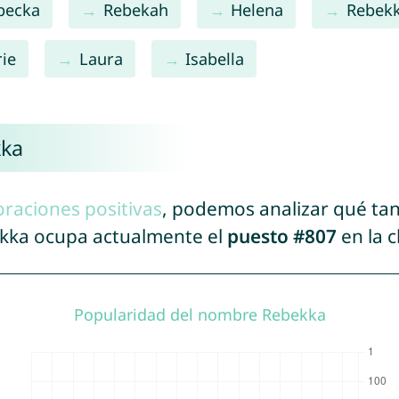
becka
Rebekah
Helena
Rebek
ie
Laura
Isabella
kka
oraciones positivas
, podemos analizar qué ta
ekka ocupa actualmente el
puesto #807
en la c