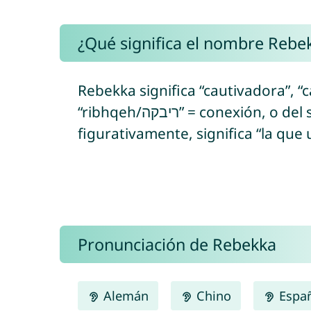
¿Qué significa el nombre Rebe
Rebekka significa “cautivadora”, “
“ribhqeh/ריבקה” = conexión, o del semítico “rbq/רבק” = atar firmemente/juntar/ligar/cautivar), por extensión y
figurativamente, significa “la que 
Pronunciación de Rebekka
Alemán
Chino
Espa