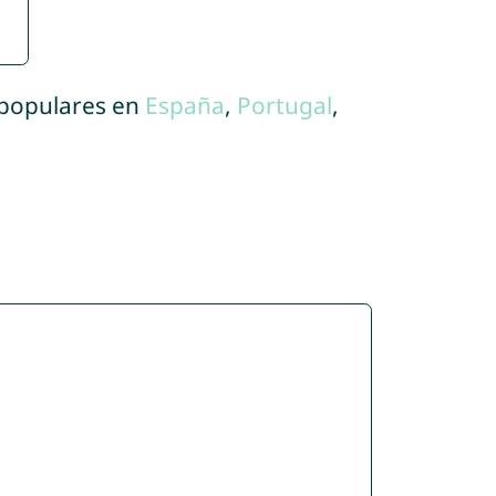
 populares en
España
,
Portugal
,