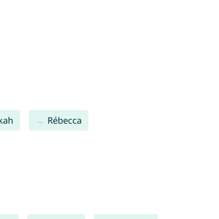
kah
Rébecca