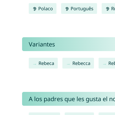
Polaco
Português
R
Variantes
Rebeca
Rebecca
Re
A los padres que les gusta el 