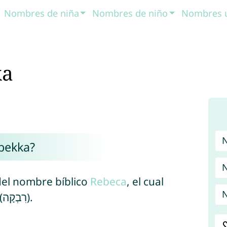
Nombres de niña
Nombres de niño
Nombres 
ka
bekka?
N
del nombre bíblico
Rebeca
, el cual
N
deriva del nombre hebreo Rivqah (רִבְקָה).