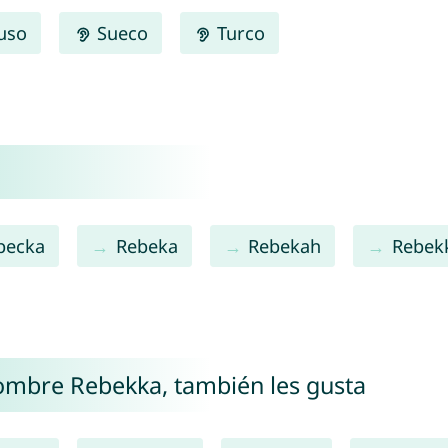
uso
Sueco
Turco
becka
Rebeka
Rebekah
Rebek
nombre Rebekka, también les gusta