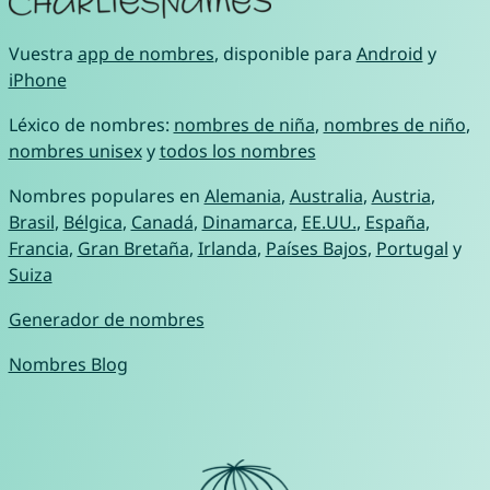
Vuestra
app de nombres
, disponible para
Android
y
iPhone
Léxico de nombres:
nombres de niña
,
nombres de niño
,
nombres unisex
y
todos los nombres
Nombres populares en
Alemania
,
Australia
,
Austria
,
Brasil
,
Bélgica
,
Canadá
,
Dinamarca
,
EE.UU.
,
España
,
Francia
,
Gran Bretaña
,
Irlanda
,
Países Bajos
,
Portugal
y
Suiza
Generador de nombres
Nombres Blog