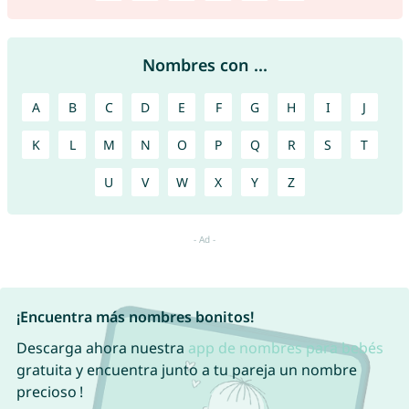
Nombres con ...
A
B
C
D
E
F
G
H
I
J
K
L
M
N
O
P
Q
R
S
T
U
V
W
X
Y
Z
¡Encuentra más nombres bonitos!
Descarga ahora nuestra
app de nombres para bebés
gratuita y encuentra junto a tu pareja un nombre
precioso !