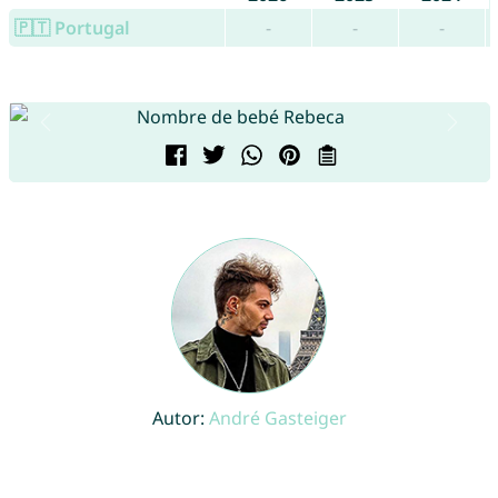
🇵🇹 Portugal
-
-
-
Autor:
André Gasteiger