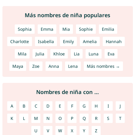
Más nombres de niña populares
Sophia
Emma
Mia
Sophie
Emilia
Charlotte
Isabella
Emily
Amelia
Hannah
Mila
Julia
Khloe
Lia
Luna
Eva
Maya
Zoe
Anna
Lena
Más nombres →
Nombres de niña con ...
A
B
C
D
E
F
G
H
I
J
K
L
M
N
O
P
Q
R
S
T
U
V
W
X
Y
Z