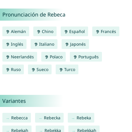
Pronunciación de Rebeca
Alemán
Chino
Español
Francés
Inglés
Italiano
Japonés
Neerlandés
Polaco
Português
Ruso
Sueco
Turco
Variantes
Rebecca
Rebecka
Rebeka
Rebekah
Rebekka
Rebekkah