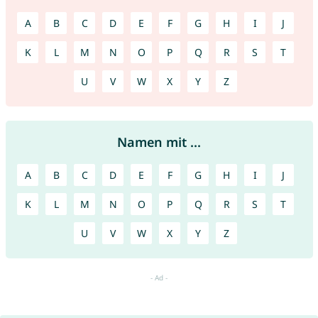
A
B
C
D
E
F
G
H
I
J
K
L
M
N
O
P
Q
R
S
T
U
V
W
X
Y
Z
Namen mit ...
A
B
C
D
E
F
G
H
I
J
K
L
M
N
O
P
Q
R
S
T
U
V
W
X
Y
Z