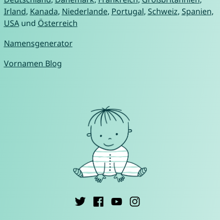
Irland
,
Kanada
,
Niederlande
,
Portugal
,
Schweiz
,
Spanien
,
USA
und
Österreich
Namensgenerator
Vornamen Blog