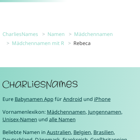
CharliesNames
Namen
Mädchennamen
Mädchennamen mit R
Rebeca
Eure
Babynamen App
für
Android
und
iPhone
Vornamenlexikon:
Mädchennamen
,
Jungennamen
,
Unisex-Namen
und
alle Namen
Beliebte Namen in
Australien
,
Belgien
,
Brasilien
,
Deutschland
,
Dänemark
,
Frankreich
,
Großbritannien
,