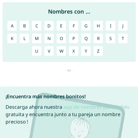
Nombres con ...
A
B
C
D
E
F
G
H
I
J
K
L
M
N
O
P
Q
R
S
T
U
V
W
X
Y
Z
¡Encuentra más nombres bonitos!
Descarga ahora nuestra
app de nombres para bebés
gratuita y encuentra junto a tu pareja un nombre
precioso !