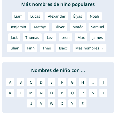
Más nombres de niño populares
Liam
Lucas
Alexander
Élyas
Noah
Benjamin
Mathys
Oliver
Matéo
Samuel
Jack
Thomas
Levi
Leon
Max
James
Julian
Finn
Theo
Isacc
Más nombres →
Nombres de niño con ...
A
B
C
D
E
F
G
H
I
J
K
L
M
N
O
P
Q
R
S
T
U
V
W
X
Y
Z