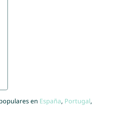
 populares en
España
,
Portugal
,