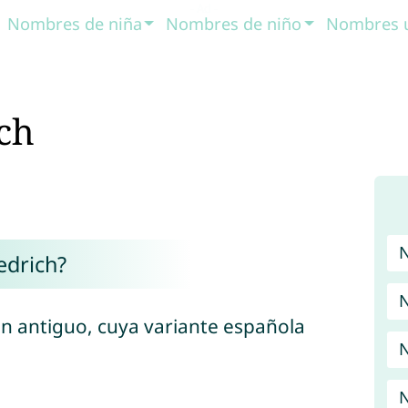
Nombres de niña
Nombres de niño
Nombres 
ch
edrich?
N
n antiguo, cuya variante española
N
N