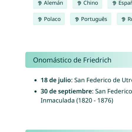
Alemán
Chino
Espa
Polaco
Português
R
Onomástico de Friedrich
18 de julio
: San Federico de Utre
30 de septiembre
: San Federic
Inmaculada (1820 - 1876)