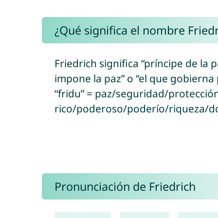
¿Qué significa el nombre Fried
Friedrich significa “príncipe de la 
impone la paz” o “el que gobierna 
“fridu” = paz/seguridad/protección 
rico/poderoso/poderío/riqueza/d
Pronunciación de Friedrich