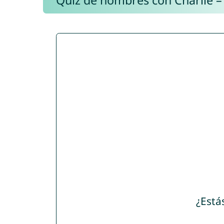
Quiz de nombres con Charlie –
¿Está