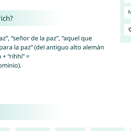
N
rich?
paz”, “señor de la paz”, “aquel que
para la paz” (del antiguo alto alemán
+ “rihhi” =
ominio).