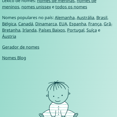
Léxico de nomes:
nomes de meninas
,
nomes de
meninos
,
nomes unissex
e
todos os nomes
Nomes populares no país:
Alemanha
,
Austrália
,
Brasil
,
Bélgica
,
Canadá
,
Dinamarca
,
EUA
,
Espanha
,
França
,
Grã-
Bretanha
,
Irlanda
,
Países Baixos
,
Portugal
,
Suíça
e
Áustria
Gerador de nomes
Nomes Blog