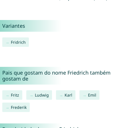
Variantes
Fridrich
Pais que gostam do nome Friedrich também
gostam de
Fritz
Ludwig
Karl
Emil
Frederik