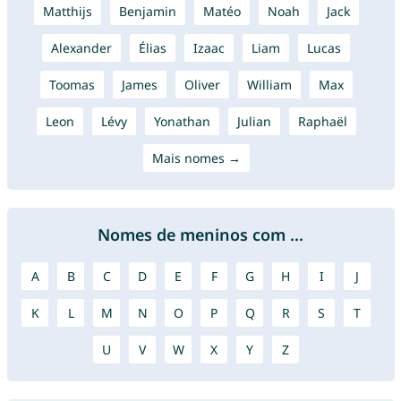
Matthijs
Benjamin
Matéo
Noah
Jack
Alexander
Élias
Izaac
Liam
Lucas
Toomas
James
Oliver
William
Max
Leon
Lévy
Yonathan
Julian
Raphaël
Mais nomes →
Nomes de meninos com ...
A
B
C
D
E
F
G
H
I
J
K
L
M
N
O
P
Q
R
S
T
U
V
W
X
Y
Z