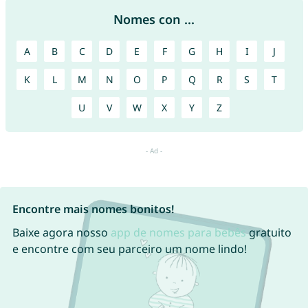
Nomes con ...
A
B
C
D
E
F
G
H
I
J
K
L
M
N
O
P
Q
R
S
T
U
V
W
X
Y
Z
Encontre mais nomes bonitos!
Baixe agora nosso
app de nomes para bebês
gratuito
e encontre com seu parceiro um nome lindo!