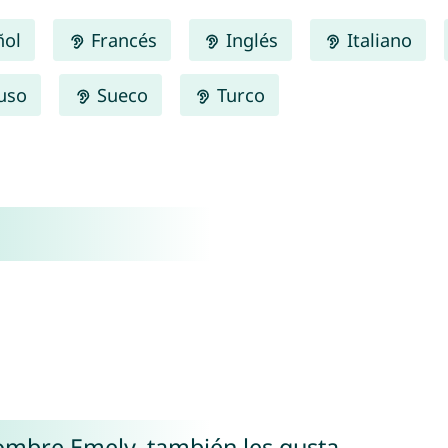
ñol
Francés
Inglés
Italiano
uso
Sueco
Turco
nombre Emely, también les gusta