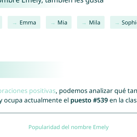
Emma
Mia
Mila
Sophi
oraciones positivas
, podemos analizar qué ta
ly ocupa actualmente el
puesto #539
en la cla