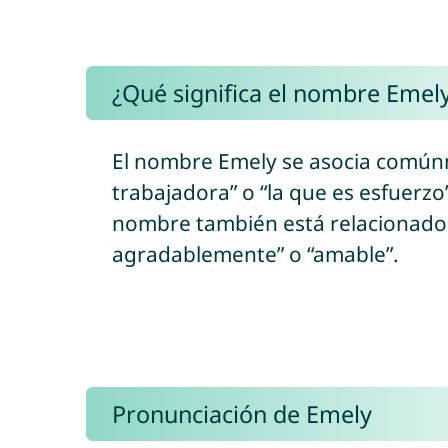
¿Qué significa el nombre Emel
El nombre Emely se asocia comúnmen
trabajadora” o “la que es esfuerzo
nombre también está relacionado co
agradablemente” o “amable”.
Pronunciación de Emely