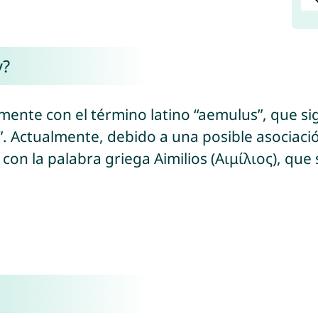
y?
te con el término latino “aemulus”, que signi
”. Actualmente, debido a una posible asociació
n la palabra griega Aimilios (Αιμίλιος), que s