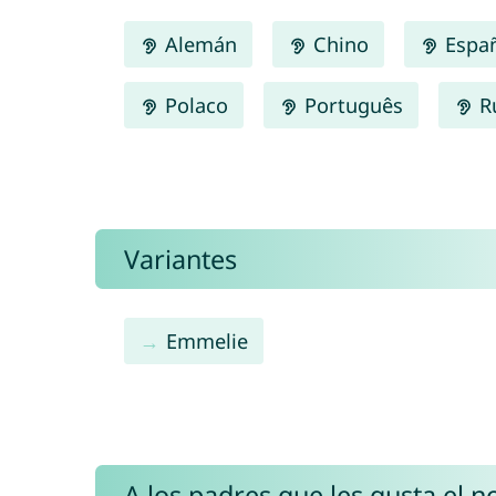
Alemán
Chino
Espa
Polaco
Português
R
Variantes
Emmelie
A los padres que les gusta el 