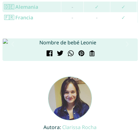
🇩🇪 Alemania
-
✓
✓
🇫🇷 Francia
-
-
✓
Autora:
Clarissa Rocha