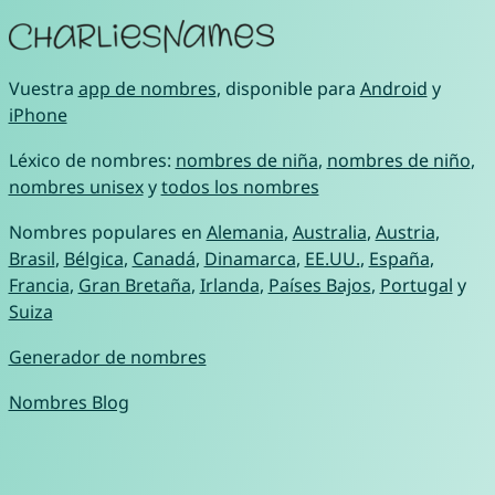
Vuestra
app de nombres
, disponible para
Android
y
iPhone
Léxico de nombres:
nombres de niña
,
nombres de niño
,
nombres unisex
y
todos los nombres
Nombres populares en
Alemania
,
Australia
,
Austria
,
Brasil
,
Bélgica
,
Canadá
,
Dinamarca
,
EE.UU.
,
España
,
Francia
,
Gran Bretaña
,
Irlanda
,
Países Bajos
,
Portugal
y
Suiza
Generador de nombres
Nombres Blog