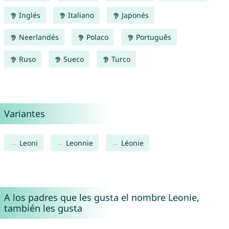
Inglés
Italiano
Japonés
Neerlandés
Polaco
Português
Ruso
Sueco
Turco
Variantes
Leoni
Leonnie
Léonie
A los padres que les gusta el nombre Leonie,
también les gusta