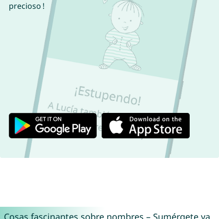
precioso !
Cosas fascinantes sobre nombres – Sumérgete ya