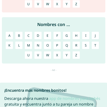
U
V
W
X
Y
Z
Nombres con ...
A
B
C
D
E
F
G
H
I
J
K
L
M
N
O
P
Q
R
S
T
U
V
W
X
Y
Z
¡Encuentra más nombres bonitos!
Descarga ahora nuestra
app de nombres para bebés
gratuita y encuentra junto a tu pareja un nombre