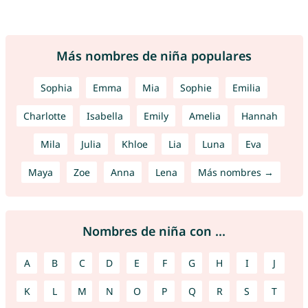
Más nombres de niña populares
Sophia
Emma
Mia
Sophie
Emilia
Charlotte
Isabella
Emily
Amelia
Hannah
Mila
Julia
Khloe
Lia
Luna
Eva
Maya
Zoe
Anna
Lena
Más nombres →
Nombres de niña con ...
A
B
C
D
E
F
G
H
I
J
K
L
M
N
O
P
Q
R
S
T