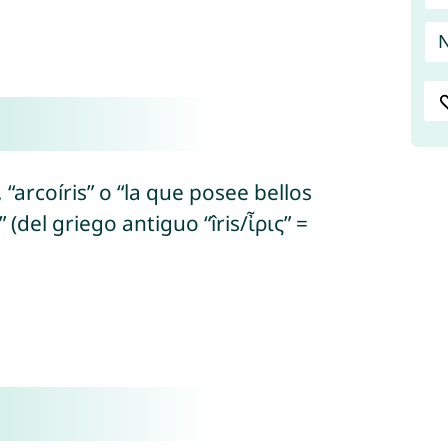
N
, “arcoíris” o “la que posee bellos
(del griego antiguo “îris/ἶρις” =