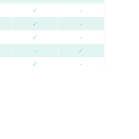
✓
-
✓
-
✓
-
-
✓
✓
-