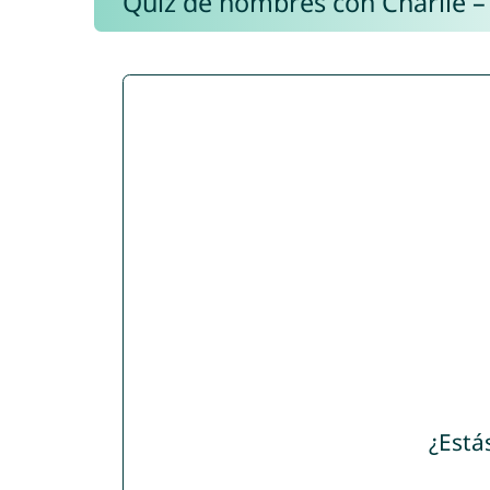
Quiz de nombres con Charlie –
¿Está