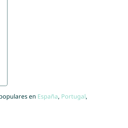
 populares en
España
,
Portugal
,