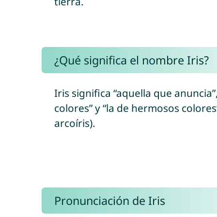
tierra.
¿Qué significa el nombre Iris?
Iris significa “aquella que anuncia”
colores” y “la de hermosos colores” 
arcoíris).
Pronunciación de Iris