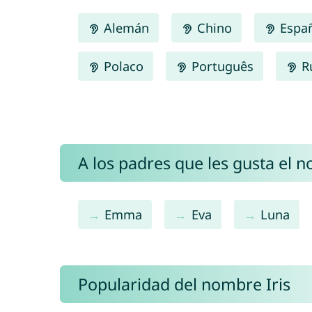
Alemán
Chino
Espa
Polaco
Português
R
A los padres que les gusta el n
Emma
Eva
Luna
Popularidad del nombre Iris