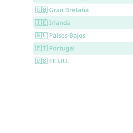
🇬🇧 Gran Bretaña
🇮🇪 Irlanda
🇳🇱 Países Bajos
🇵🇹 Portugal
🇺🇸 EE.UU.