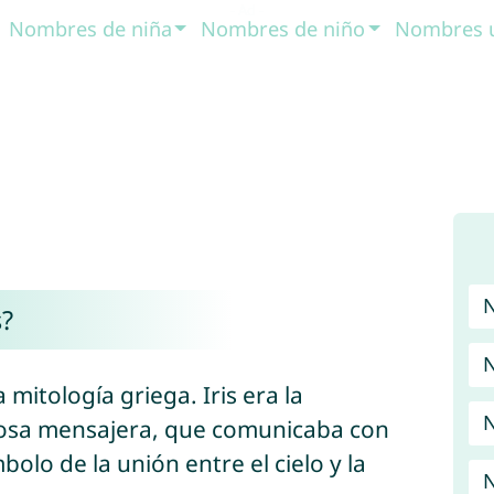
Nombres de niña
Nombres de niño
Nombres 
s?
N
 mitología griega. Iris era la
N
 diosa mensajera, que comunicaba con
bolo de la unión entre el cielo y la
N