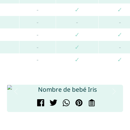
-
✓
✓
-
-
-
-
✓
✓
-
✓
-
-
✓
✓