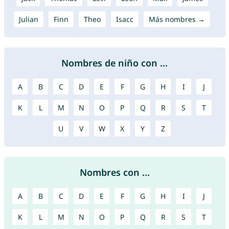
Julian
Finn
Theo
Isacc
Más nombres →
Nombres de niño con ...
A
B
C
D
E
F
G
H
I
J
K
L
M
N
O
P
Q
R
S
T
U
V
W
X
Y
Z
Nombres con ...
A
B
C
D
E
F
G
H
I
J
K
L
M
N
O
P
Q
R
S
T