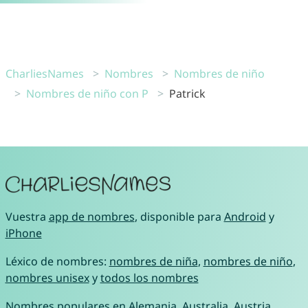
CharliesNames
Nombres
Nombres de niño
Nombres de niño con P
Patrick
Vuestra
app de nombres
, disponible para
Android
y
iPhone
Léxico de nombres:
nombres de niña
,
nombres de niño
,
nombres unisex
y
todos los nombres
Nombres populares en
Alemania
,
Australia
,
Austria
,