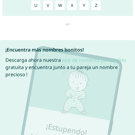
U
V
W
X
Y
Z
¡Encuentra más nombres bonitos!
Descarga ahora nuestra
app de nombres para bebés
gratuita y encuentra junto a tu pareja un nombre
precioso !