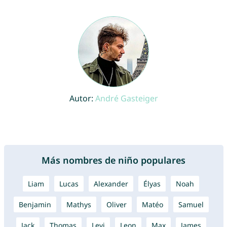
Autor:
André Gasteiger
Más nombres de niño populares
Liam
Lucas
Alexander
Élyas
Noah
Benjamin
Mathys
Oliver
Matéo
Samuel
Jack
Thomas
Levi
Leon
Max
James