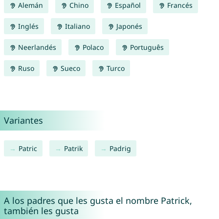
Alemán
Chino
Español
Francés
Inglés
Italiano
Japonés
Neerlandés
Polaco
Português
Ruso
Sueco
Turco
Variantes
Patric
Patrik
Padrig
A los padres que les gusta el nombre Patrick,
también les gusta