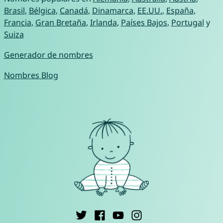
Brasil
,
Bélgica
,
Canadá
,
Dinamarca
,
EE.UU.
,
España
,
Francia
,
Gran Bretaña
,
Irlanda
,
Países Bajos
,
Portugal
y
Suiza
Generador de nombres
Nombres Blog