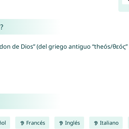
?
 “don de Dios” (del griego antiguo “theós/θεός
ñol
Francés
Inglés
Italiano