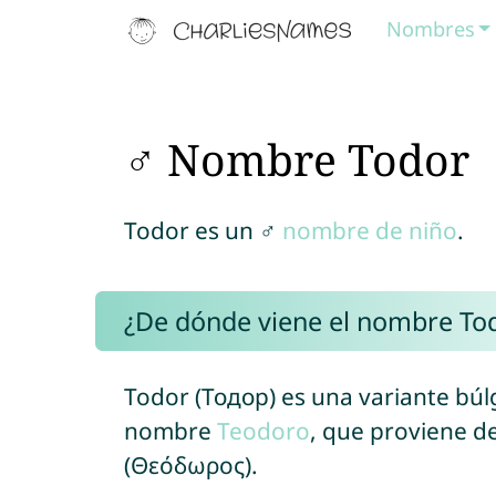
Nombres
♂ Nombre Todor
Todor es un ♂
nombre de niño
.
¿De dónde viene el nombre To
Todor (Тодор) es una variante búl
nombre
Teodoro
, que proviene 
(Θεόδωρος).