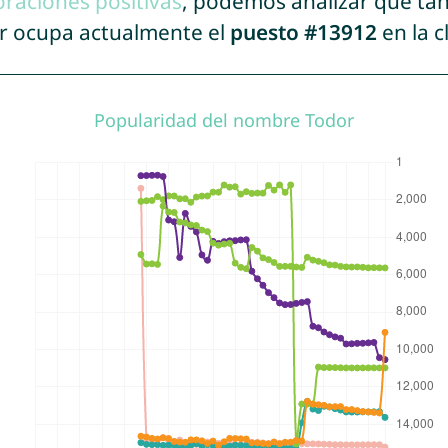
oraciones positivas
, podemos analizar qué ta
or ocupa actualmente el
puesto #13912
en la c