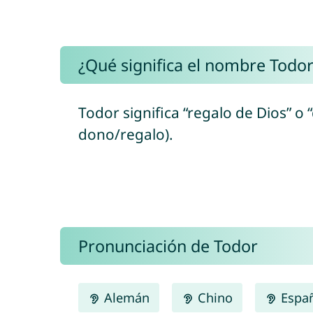
¿Qué significa el nombre Todor
Todor significa “regalo de Dios” o
dono/regalo).
Pronunciación de Todor
Alemán
Chino
Espa