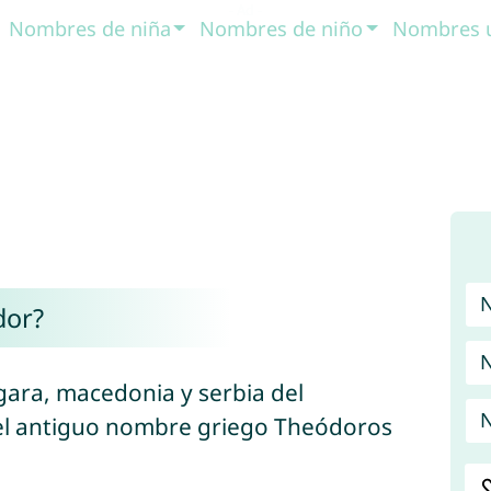
Nombres de niña
Nombres de niño
Nombres 
dor?
N
gara, macedonia y serbia del
N
del antiguo nombre griego Theódoros