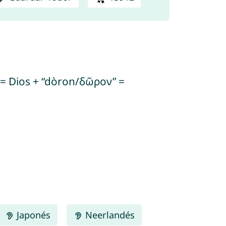
” = Dios + “dòron/δῶρον” =
Japonés
Neerlandés