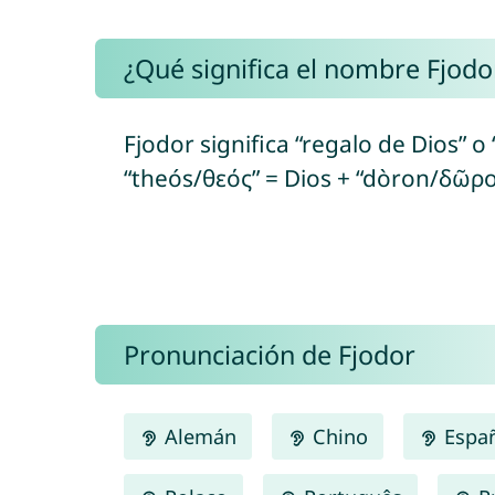
¿Qué significa el nombre Fjodo
Fjodor significa “regalo de Dios” o
“theós/θεός” = Dios + “dòron/δῶρο
Pronunciación de Fjodor
Alemán
Chino
Espa