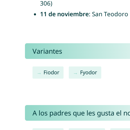
306)
11 de noviembre
: San Teodoro 
Variantes
Fiodor
Fyodor
A los padres que les gusta el 