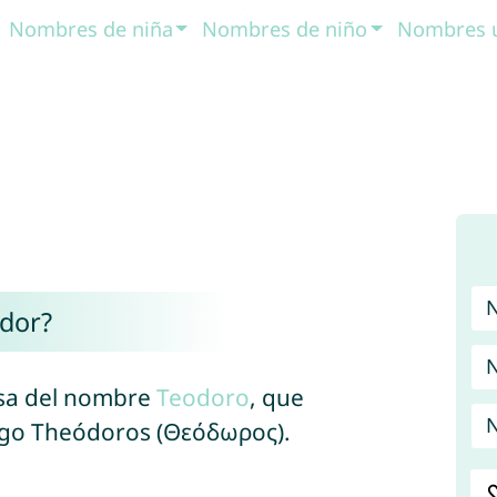
Nombres de niña
Nombres de niño
Nombres 
odor?
N
usa del nombre
Teodoro
, que
N
ego Theódoros (Θεόδωρος).