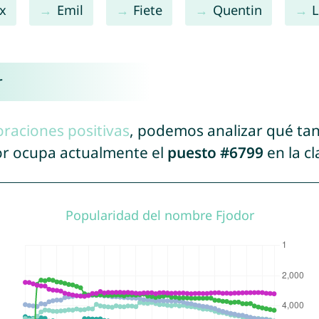
ix
Emil
Fiete
Quentin
L
r
oraciones positivas
, podemos analizar qué ta
dor ocupa actualmente el
puesto #6799
en la c