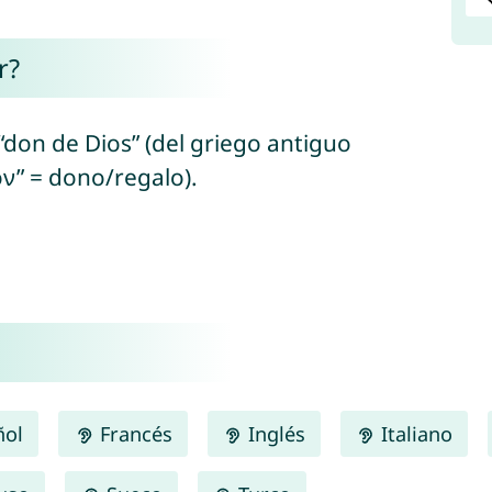
r?
 “don de Dios” (del griego antiguo
ν” = dono/regalo).
ñol
Francés
Inglés
Italiano