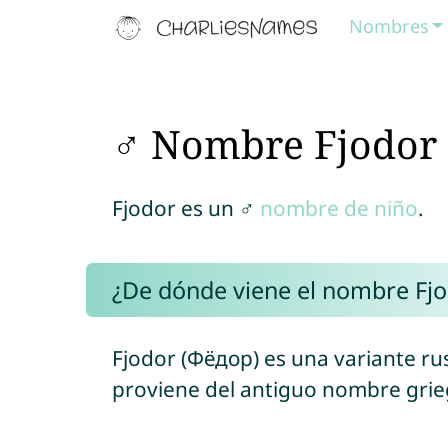
Nombres
♂ Nombre Fjodor
Fjodor es un ♂
nombre de niño
.
¿De dónde viene el nombre Fj
Fjodor (Фёдор) es una variante r
proviene del antiguo nombre gri