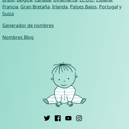
Francia
,
Gran Bretaña
,
Irlanda
,
Países Bajos
,
Portugal
y
Suiza
Generador de nombres
Nombres Blog