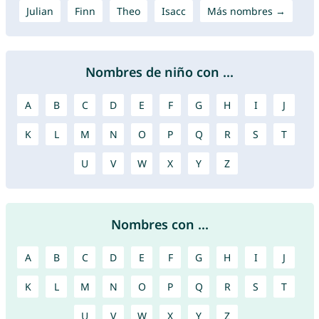
Julian
Finn
Theo
Isacc
Más nombres →
Nombres de niño con ...
A
B
C
D
E
F
G
H
I
J
K
L
M
N
O
P
Q
R
S
T
U
V
W
X
Y
Z
Nombres con ...
A
B
C
D
E
F
G
H
I
J
K
L
M
N
O
P
Q
R
S
T
U
V
W
X
Y
Z