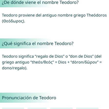
¿De dónde viene el nombre Teodoro?
Teodoro proviene del antiguo nombre griego Theódoros
(Θεόδωρος).
¿Qué significa el nombre Teodoro?
Teodoro significa “regalo de Dios” o “don de Dios” (del
griego antiguo “theós/θεός” = Dios + “dòron/δῶρον” =
dono/regalo).
Pronunciación de Teodoro