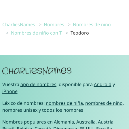
CharliesNames
Nombres
Nombres de niño
Nombres de niño con T
Teodoro
Vuestra
app de nombres
, disponible para
Android
y
iPhone
Léxico de nombres:
nombres de niña
,
nombres de niño
,
nombres unisex
y
todos los nombres
Nombres populares en
Alemania
,
Australia
,
Austria
,
Brasil
,
Bélgica
,
Canadá
,
Dinamarca
,
EE.UU.
,
España
,