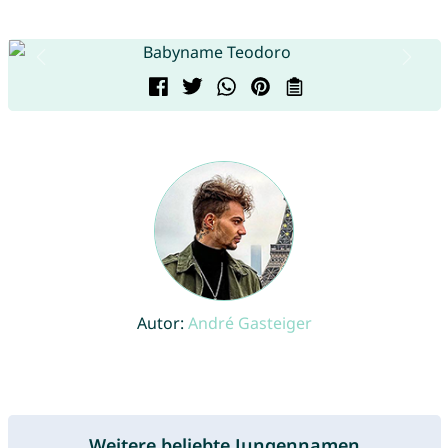
Autor:
André Gasteiger
Weitere beliebte Jungennamen