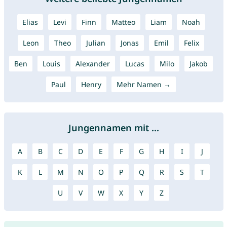
Elias
Levi
Finn
Matteo
Liam
Noah
Leon
Theo
Julian
Jonas
Emil
Felix
Ben
Louis
Alexander
Lucas
Milo
Jakob
Paul
Henry
Mehr Namen →
Jungennamen mit ...
A
B
C
D
E
F
G
H
I
J
K
L
M
N
O
P
Q
R
S
T
U
V
W
X
Y
Z