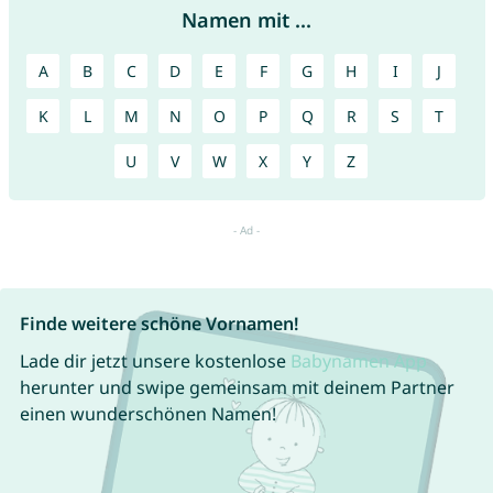
Namen mit ...
A
B
C
D
E
F
G
H
I
J
K
L
M
N
O
P
Q
R
S
T
U
V
W
X
Y
Z
Finde weitere schöne Vornamen!
Lade dir jetzt unsere kostenlose
Babynamen App
herunter und swipe gemeinsam mit deinem Partner
einen wunderschönen Namen!