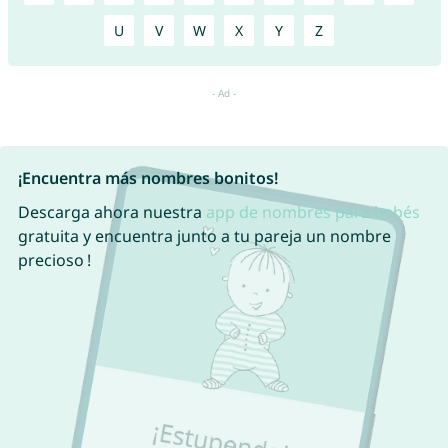
U
V
W
X
Y
Z
¡Encuentra más nombres bonitos!
Descarga ahora nuestra
app de nombres para bebés
gratuita y encuentra junto a tu pareja un nombre
precioso !