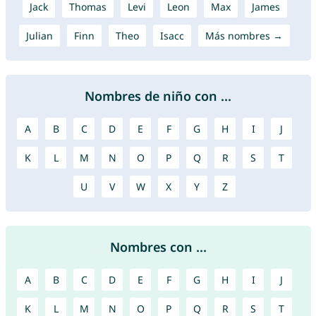
Jack
Thomas
Levi
Leon
Max
James
Julian
Finn
Theo
Isacc
Más nombres →
Nombres de niño con ...
A
B
C
D
E
F
G
H
I
J
K
L
M
N
O
P
Q
R
S
T
U
V
W
X
Y
Z
Nombres con ...
A
B
C
D
E
F
G
H
I
J
K
L
M
N
O
P
Q
R
S
T