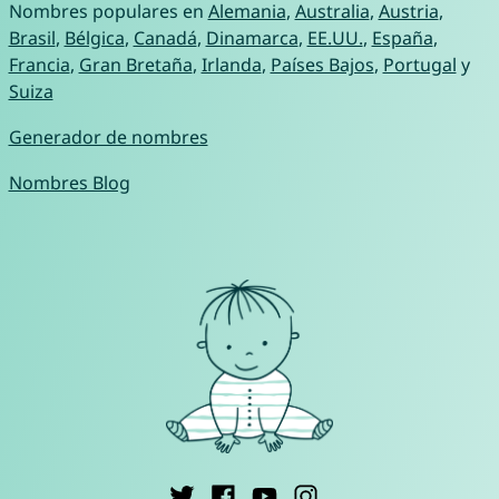
Nombres populares en
Alemania
,
Australia
,
Austria
,
Brasil
,
Bélgica
,
Canadá
,
Dinamarca
,
EE.UU.
,
España
,
Francia
,
Gran Bretaña
,
Irlanda
,
Países Bajos
,
Portugal
y
Suiza
Generador de nombres
Nombres Blog