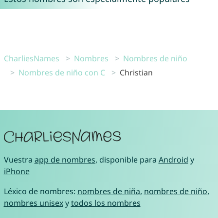
CharliesNames
Nombres
Nombres de niño
Nombres de niño con C
Christian
Vuestra
app de nombres
, disponible para
Android
y
iPhone
Léxico de nombres:
nombres de niña
,
nombres de niño
,
nombres unisex
y
todos los nombres