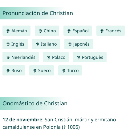
Pronunciación de Christian
Alemán
Chino
Español
Francés
Inglés
Italiano
Japonés
Neerlandés
Polaco
Português
Ruso
Sueco
Turco
Onomástico de Christian
12 de noviembre
: San Cristián, mártir y ermitaño
camaldulense en Polonia († 1005)