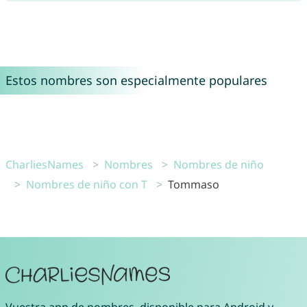
Estos nombres son especialmente populares
CharliesNames
Nombres
Nombres de niño
Nombres de niño con T
Tommaso
Vuestra
app de nombres
, disponible para
Android
y