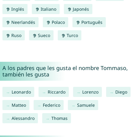
Inglés
Italiano
Japonés
Neerlandés
Polaco
Português
Ruso
Sueco
Turco
A los padres que les gusta el nombre Tommaso,
también les gusta
Leonardo
Riccardo
Lorenzo
Diego
Matteo
Federico
Samuele
Alessandro
Thomas