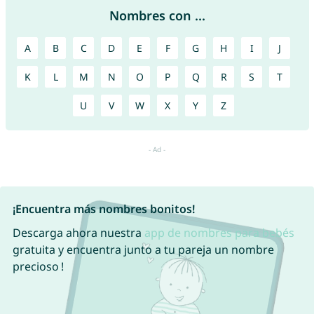
Nombres con ...
A
B
C
D
E
F
G
H
I
J
K
L
M
N
O
P
Q
R
S
T
U
V
W
X
Y
Z
¡Encuentra más nombres bonitos!
Descarga ahora nuestra
app de nombres para bebés
gratuita y encuentra junto a tu pareja un nombre
precioso !