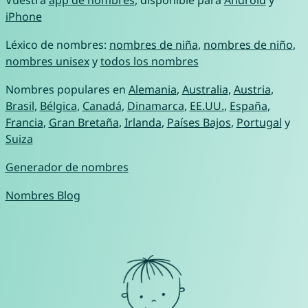
iPhone
Léxico de nombres:
nombres de niña
,
nombres de niño
,
nombres unisex
y
todos los nombres
Nombres populares en
Alemania
,
Australia
,
Austria
,
Brasil
,
Bélgica
,
Canadá
,
Dinamarca
,
EE.UU.
,
España
,
Francia
,
Gran Bretaña
,
Irlanda
,
Países Bajos
,
Portugal
y
Suiza
Generador de nombres
Nombres Blog