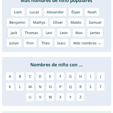
Más nombres de niño populares
Liam
Lucas
Alexander
Élyas
Noah
Benjamin
Mathys
Oliver
Matéo
Samuel
Jack
Thomas
Levi
Leon
Max
James
Julian
Finn
Theo
Isacc
Más nombres →
Nombres de niño con ...
A
B
C
D
E
F
G
H
I
J
K
L
M
N
O
P
Q
R
S
T
U
V
W
X
Y
Z