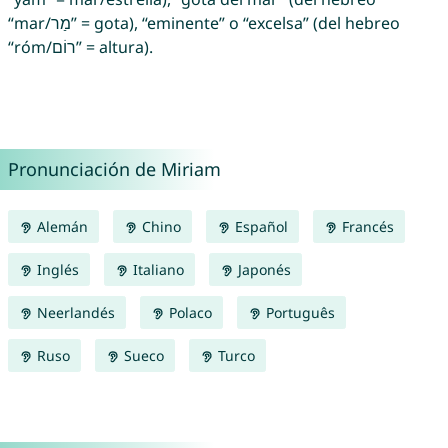
“mar/מַר” = gota), “eminente” o “excelsa” (del hebreo
“róm/רוֹם” = altura).
Pronunciación de Miriam
Alemán
Chino
Español
Francés
Inglés
Italiano
Japonés
Neerlandés
Polaco
Português
Ruso
Sueco
Turco