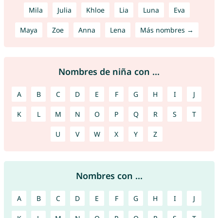
Mila
Julia
Khloe
Lia
Luna
Eva
Maya
Zoe
Anna
Lena
Más nombres →
Nombres de niña con ...
A
B
C
D
E
F
G
H
I
J
K
L
M
N
O
P
Q
R
S
T
U
V
W
X
Y
Z
Nombres con ...
A
B
C
D
E
F
G
H
I
J