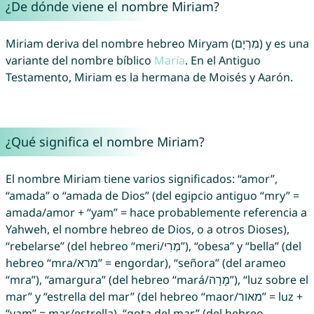
¿De dónde viene el nombre Miriam?
Miriam deriva del nombre hebreo Miryam (מִרְיָם) y es una
variante del nombre bíblico
María
. En el Antiguo
Testamento, Miriam es la hermana de Moisés y Aarón.
¿Qué significa el nombre Miriam?
El nombre Miriam tiene varios significados: “amor”,
“amada” o “amada de Dios” (del egipcio antiguo “mry” =
amada/amor + “yam” = hace probablemente referencia a
Yahweh, el nombre hebreo de Dios, o a otros Dioses),
“rebelarse” (del hebreo “meri/מְרִי”), “obesa” y “bella” (del
hebreo “mra/מרא” = engordar), “señora” (del arameo
“mra”), “amargura” (del hebreo “mará/מָרָה”), “luz sobre el
mar” y “estrella del mar” (del hebreo “maor/מאור” = luz +
“yam” = mar/estrella), “gota del mar” (del hebreo