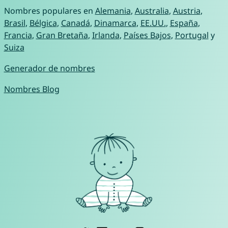
Nombres populares en
Alemania
,
Australia
,
Austria
,
Brasil
,
Bélgica
,
Canadá
,
Dinamarca
,
EE.UU.
,
España
,
Francia
,
Gran Bretaña
,
Irlanda
,
Países Bajos
,
Portugal
y
Suiza
Generador de nombres
Nombres Blog