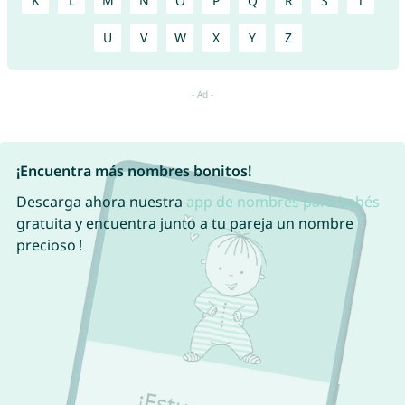
K
L
M
N
O
P
Q
R
S
T
U
V
W
X
Y
Z
¡Encuentra más nombres bonitos!
Descarga ahora nuestra
app de nombres para bebés
gratuita y encuentra junto a tu pareja un nombre
precioso !