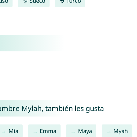
uso
Sueco
Turco
nombre Mylah, también les gusta
Mia
Emma
Maya
Myah