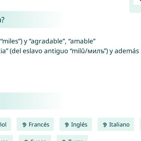
h?
 “miles”) y “agradable”, “amable”
ia” (del eslavo antiguo “milŭ/милъ”) y además 
ñol
Francés
Inglés
Italiano