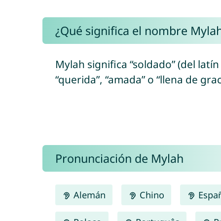
¿Qué significa el nombre Myla
Mylah significa “soldado” (del latín
“querida”, “amada” o “llena de grac
Pronunciación de Mylah
Alemán
Chino
Espa