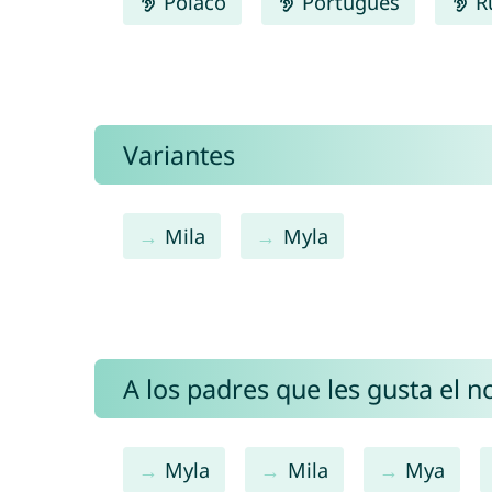
Polaco
Português
R
Variantes
Mila
Myla
A los padres que les gusta el 
Myla
Mila
Mya