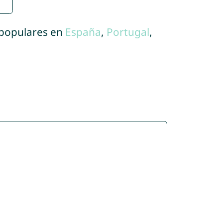
 populares en
España
,
Portugal
,