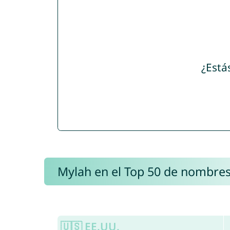
¿Está
Mylah en el Top 50 de nombre
🇺🇸 EE.UU.