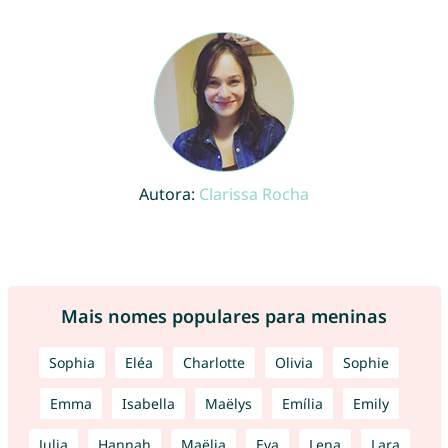
Autora:
Clarissa Rocha
Mais nomes populares para meninas
Sophia
Eléa
Charlotte
Olivia
Sophie
Emma
Isabella
Maëlys
Emília
Emily
Julia
Hannah
Maëlia
Eva
Lena
Lara