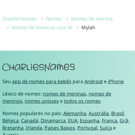
CharliesNames
Nomes
Nomes de menina
Nomes de meninas com M
Mylah
Seu
app de nomes para bebês
para
Android
e
iPhone
Léxico de nomes:
nomes de meninas
,
nomes de
meninos
,
nomes unissex
e
todos os nomes
Nomes populares no país:
Alemanha
,
Austrália
,
Brasil
,
Bélgica
,
Canadá
,
Dinamarca
,
EUA
,
Espanha
,
França
,
Grã-
Bretanha
,
Irlanda
,
Países Baixos
,
Portugal
,
Suíça
e
Áustria