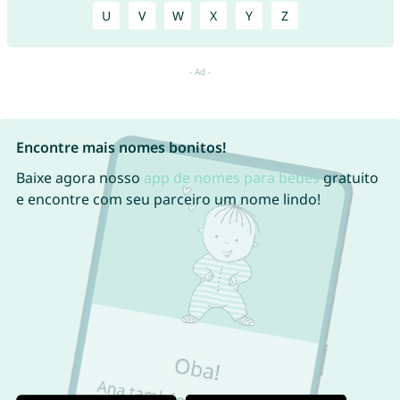
U
V
W
X
Y
Z
Encontre mais nomes bonitos!
Baixe agora nosso
app de nomes para bebês
gratuito
e encontre com seu parceiro um nome lindo!