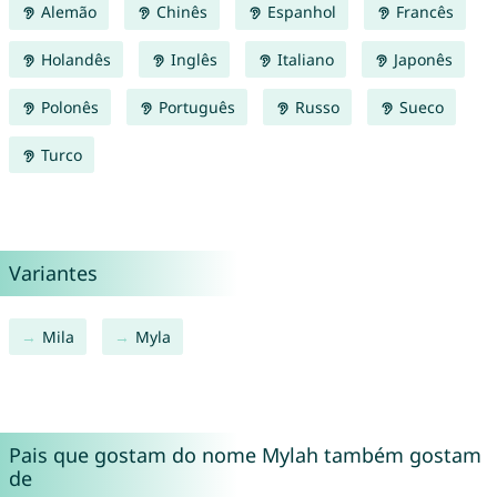
Alemão
Chinês
Espanhol
Francês
Holandês
Inglês
Italiano
Japonês
Polonês
Português
Russo
Sueco
Turco
Variantes
Mila
Myla
Pais que gostam do nome Mylah também gostam
de