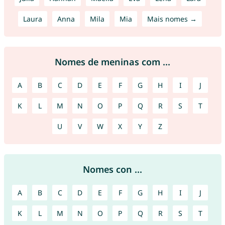
Laura
Anna
Mila
Mia
Mais nomes →
Nomes de meninas com ...
A
B
C
D
E
F
G
H
I
J
K
L
M
N
O
P
Q
R
S
T
U
V
W
X
Y
Z
Nomes con ...
A
B
C
D
E
F
G
H
I
J
K
L
M
N
O
P
Q
R
S
T