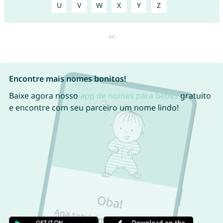
U
V
W
X
Y
Z
Encontre mais nomes bonitos!
Baixe agora nosso
app de nomes para bebês
gratuito
e encontre com seu parceiro um nome lindo!