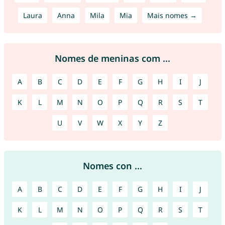
Laura
Anna
Mila
Mia
Mais nomes →
Nomes de meninas com ...
A
B
C
D
E
F
G
H
I
J
K
L
M
N
O
P
Q
R
S
T
U
V
W
X
Y
Z
Nomes con ...
A
B
C
D
E
F
G
H
I
J
K
L
M
N
O
P
Q
R
S
T