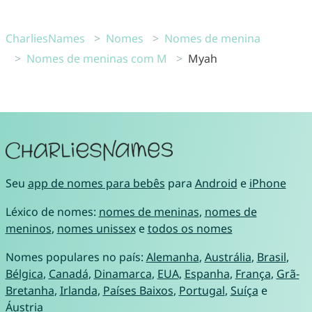
CharliesNames
Nomes
Nomes de menina
Nomes de meninas com M
Myah
Seu
app de nomes para bebês
para
Android
e
iPhone
Léxico de nomes:
nomes de meninas
,
nomes de
meninos
,
nomes unissex
e
todos os nomes
Nomes populares no país:
Alemanha
,
Austrália
,
Brasil
,
Bélgica
,
Canadá
,
Dinamarca
,
EUA
,
Espanha
,
França
,
Grã-
Bretanha
,
Irlanda
,
Países Baixos
,
Portugal
,
Suíça
e
Áustria