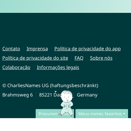
Contato
Imprensa
Política de privacidade do app
Política de privacidade do site
FAQ
Sobre nós
Colaboração
Informações legais
© CharliesNames UG (haftungsbeschränkt)
Brahmsweg 6
85221 Dachau
Germany
Procurem juntos
Meus nomes favoritos