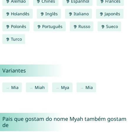
Alemão
Chinês
Espanhol
Francês
Holandês
Inglês
Italiano
Japonês
Polonês
Português
Russo
Sueco
Turco
Variantes
Mia
Miah
Mya
Mïa
Pais que gostam do nome Myah também gostam
de