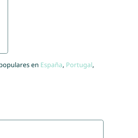
 populares en
España
,
Portugal
,