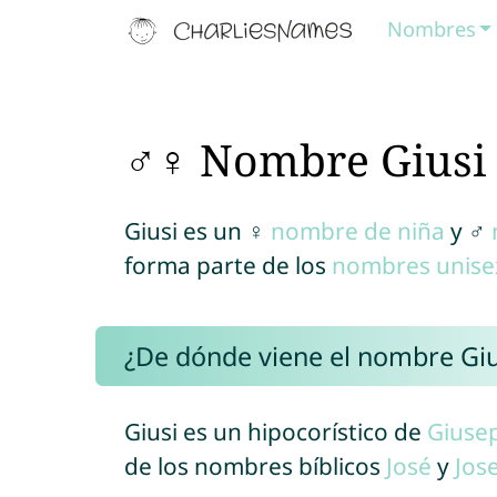
Nombres
♂♀ Nombre Giusi
Giusi es un ♀
nombre de niña
y ♂
forma parte de los
nombres unise
¿De dónde viene el nombre Giu
Giusi es un hipocorístico de
Giuse
de los nombres bíblicos
José
y
Jos