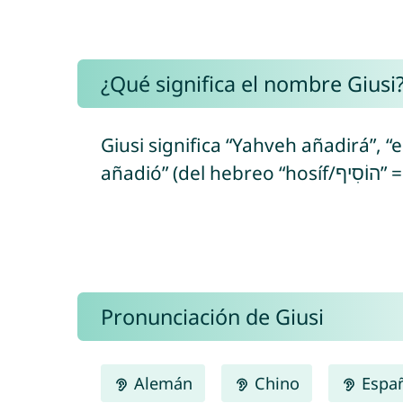
¿Qué significa el nombre Giusi
Giusi significa “Yahveh añadirá”, “e
añadió
Pronunciación de Giusi
Alemán
Chino
Espa