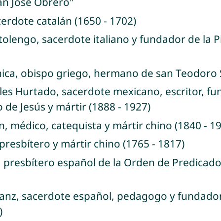
an José Obrero"
acerdote catalán (1650 - 1702)
tolengo, sacerdote italiano y fundador de la P
nica, obispo griego, hermano de san Teodoro S
bles Hurtado, sacerdote mexicano, escritor, f
 de Jesús y mártir (1888 - 1927)
n, médico, catequista y mártir chino (1840 - 1
 presbítero y mártir chino (1765 - 1817)
, presbítero español de la Orden de Predicado
sanz, sacerdote español, pedagogo y fundador 
)