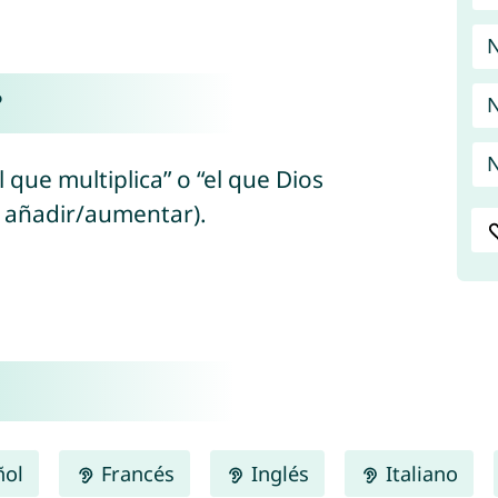
N
?
N
N
l que multiplica” o “el que Dios
” (del hebreo “hosíf/הוֹסִיף” = añadir/aumentar).
ñol
Francés
Inglés
Italiano