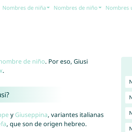
Nombres de niña
Nombres de niño
Nombres 
nombre de niño
. Por eso, Giusi
x
.
si?
N
N
ppe
y
Giuseppina
, variantes italianas
efa
, que son de origen hebreo.
N