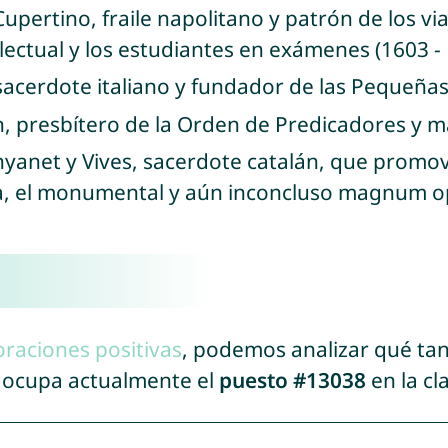
Cupertino, fraile napolitano y patrón de los via
ectual y los estudiantes en exámenes (1603 -
 sacerdote italiano y fundador de las Pequeñas 
n, presbítero de la Orden de Predicadores y má
nyanet y Vives, sacerdote catalán, que promov
ia, el monumental y aún inconcluso magnum op
oraciones positivas
, podemos analizar qué ta
i ocupa actualmente el
puesto #13038
en la cl