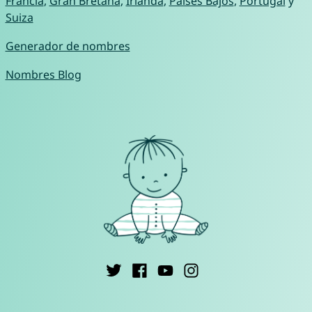
Francia
,
Gran Bretaña
,
Irlanda
,
Países Bajos
,
Portugal
y
Suiza
Generador de nombres
Nombres Blog