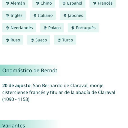
Alemán
Chino
Español
Francés
Inglés
Italiano
Japonés
Neerlandés
Polaco
Português
Ruso
Sueco
Turco
Onomástico de Berndt
20 de agosto
: San Bernardo de Claraval, monje
cisterciense francés y titular de la abadía de Claraval
(1090 - 1153)
Variantes