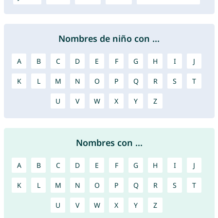
Nombres de niño con ...
A
B
C
D
E
F
G
H
I
J
K
L
M
N
O
P
Q
R
S
T
U
V
W
X
Y
Z
Nombres con ...
A
B
C
D
E
F
G
H
I
J
K
L
M
N
O
P
Q
R
S
T
U
V
W
X
Y
Z