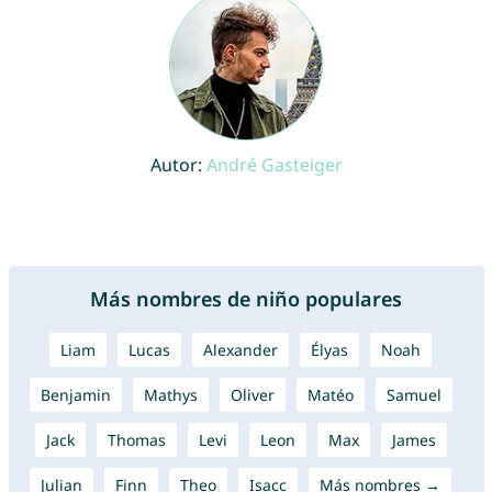
Autor:
André Gasteiger
Más nombres de niño populares
Liam
Lucas
Alexander
Élyas
Noah
Benjamin
Mathys
Oliver
Matéo
Samuel
Jack
Thomas
Levi
Leon
Max
James
Julian
Finn
Theo
Isacc
Más nombres →