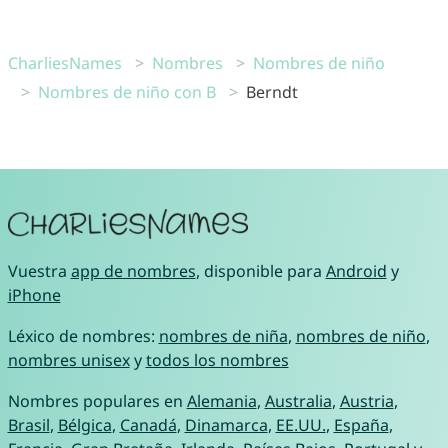
CharliesNames
Nombres
Nombres de niño
Nombres de niño con B
Berndt
Vuestra
app de nombres
, disponible para
Android
y
iPhone
Léxico de nombres:
nombres de niña
,
nombres de niño
,
nombres unisex
y
todos los nombres
Nombres populares en
Alemania
,
Australia
,
Austria
,
Brasil
,
Bélgica
,
Canadá
,
Dinamarca
,
EE.UU.
,
España
,