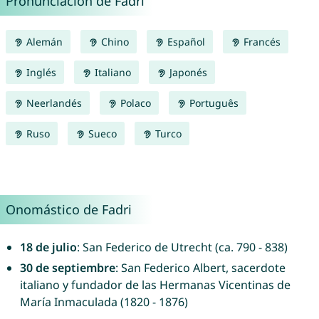
Pronunciación de Fadri
Alemán
Chino
Español
Francés
Inglés
Italiano
Japonés
Neerlandés
Polaco
Português
Ruso
Sueco
Turco
Onomástico de Fadri
18 de julio
: San Federico de Utrecht (ca. 790 - 838)
30 de septiembre
: San Federico Albert, sacerdote
italiano y fundador de las Hermanas Vicentinas de
María Inmaculada (1820 - 1876)