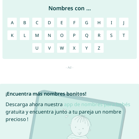
Nombres con ...
A
B
C
D
E
F
G
H
I
J
K
L
M
N
O
P
Q
R
S
T
U
V
W
X
Y
Z
¡Encuentra más nombres bonitos!
Descarga ahora nuestra
app de nombres para bebés
gratuita y encuentra junto a tu pareja un nombre
precioso !