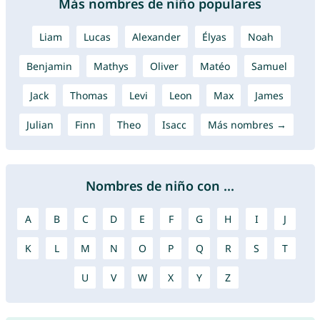
Más nombres de niño populares
Liam
Lucas
Alexander
Élyas
Noah
Benjamin
Mathys
Oliver
Matéo
Samuel
Jack
Thomas
Levi
Leon
Max
James
Julian
Finn
Theo
Isacc
Más nombres →
Nombres de niño con ...
A
B
C
D
E
F
G
H
I
J
K
L
M
N
O
P
Q
R
S
T
U
V
W
X
Y
Z