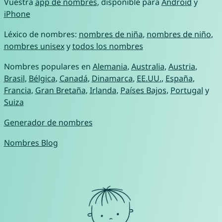
Vuestra
app de nombres
, disponible para
Android
y
iPhone
Léxico de nombres:
nombres de niña
,
nombres de niño
,
nombres unisex
y
todos los nombres
Nombres populares en
Alemania
,
Australia
,
Austria
,
Brasil
,
Bélgica
,
Canadá
,
Dinamarca
,
EE.UU.
,
España
,
Francia
,
Gran Bretaña
,
Irlanda
,
Países Bajos
,
Portugal
y
Suiza
Generador de nombres
Nombres Blog