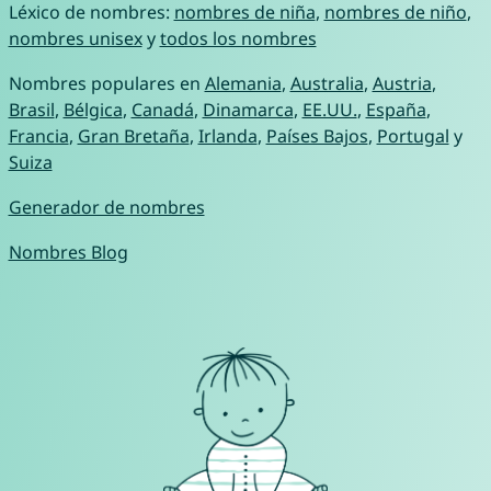
Léxico de nombres:
nombres de niña
,
nombres de niño
,
nombres unisex
y
todos los nombres
Nombres populares en
Alemania
,
Australia
,
Austria
,
Brasil
,
Bélgica
,
Canadá
,
Dinamarca
,
EE.UU.
,
España
,
Francia
,
Gran Bretaña
,
Irlanda
,
Países Bajos
,
Portugal
y
Suiza
Generador de nombres
Nombres Blog