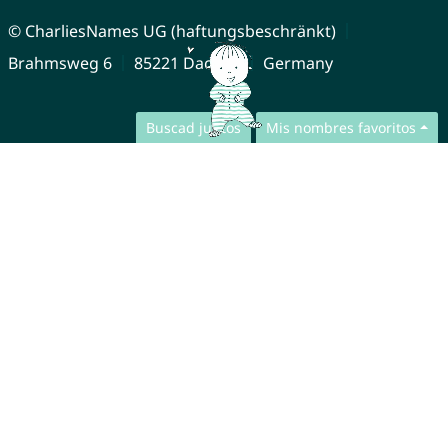
© CharliesNames UG (haftungsbeschränkt)
Brahmsweg 6
85221 Dachau
Germany
Buscad juntos
Mis nombres favoritos