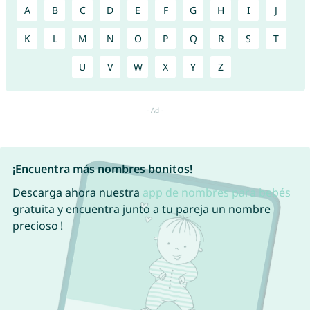
A
B
C
D
E
F
G
H
I
J
K
L
M
N
O
P
Q
R
S
T
U
V
W
X
Y
Z
¡Encuentra más nombres bonitos!
Descarga ahora nuestra
app de nombres para bebés
gratuita y encuentra junto a tu pareja un nombre
precioso !