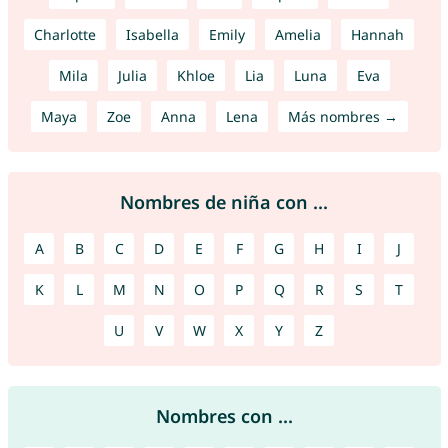
Charlotte
Isabella
Emily
Amelia
Hannah
Mila
Julia
Khloe
Lia
Luna
Eva
Maya
Zoe
Anna
Lena
Más nombres →
Nombres de niña con ...
A
B
C
D
E
F
G
H
I
J
K
L
M
N
O
P
Q
R
S
T
U
V
W
X
Y
Z
Nombres con ...