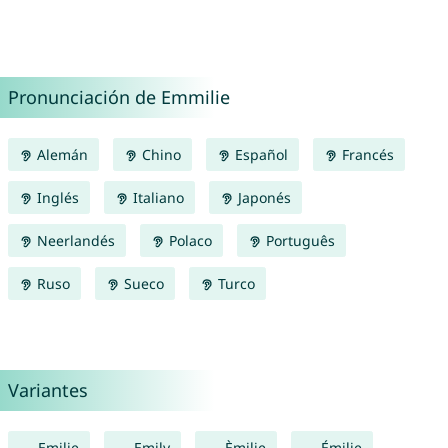
Pronunciación de Emmilie
Alemán
Chino
Español
Francés
Inglés
Italiano
Japonés
Neerlandés
Polaco
Português
Ruso
Sueco
Turco
Variantes
Emilie
Emily
Èmilie
Émilie