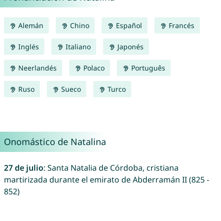
Alemán
Chino
Español
Francés
Inglés
Italiano
Japonés
Neerlandés
Polaco
Português
Ruso
Sueco
Turco
Onomástico de Natalina
27 de julio
: Santa Natalia de Córdoba, cristiana
martirizada durante el emirato de Abderramán II (825 -
852)