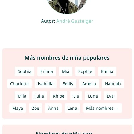
Autor:
André Gasteiger
Más nombres de niña populares
Sophia
Emma
Mia
Sophie
Emilia
Charlotte
Isabella
Emily
Amelia
Hannah
Mila
Julia
Khloe
Lia
Luna
Eva
Maya
Zoe
Anna
Lena
Más nombres →
Nombres de niña con ...