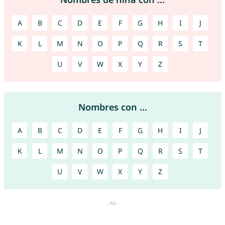
A
B
C
D
E
F
G
H
I
J
K
L
M
N
O
P
Q
R
S
T
U
V
W
X
Y
Z
Nombres con ...
A
B
C
D
E
F
G
H
I
J
K
L
M
N
O
P
Q
R
S
T
U
V
W
X
Y
Z