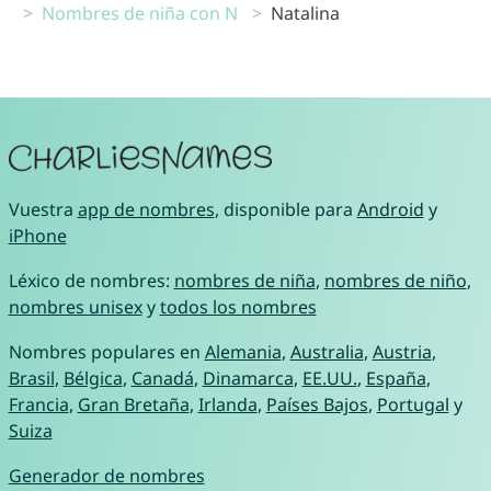
Nombres de niña con N
Natalina
Vuestra
app de nombres
, disponible para
Android
y
iPhone
Léxico de nombres:
nombres de niña
,
nombres de niño
,
nombres unisex
y
todos los nombres
Nombres populares en
Alemania
,
Australia
,
Austria
,
Brasil
,
Bélgica
,
Canadá
,
Dinamarca
,
EE.UU.
,
España
,
Francia
,
Gran Bretaña
,
Irlanda
,
Países Bajos
,
Portugal
y
Suiza
Generador de nombres