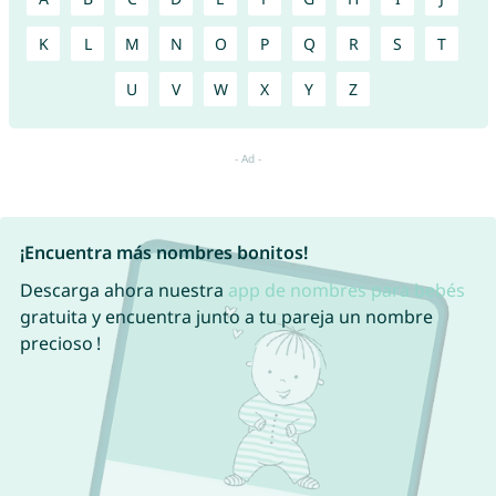
K
L
M
N
O
P
Q
R
S
T
U
V
W
X
Y
Z
¡Encuentra más nombres bonitos!
Descarga ahora nuestra
app de nombres para bebés
gratuita y encuentra junto a tu pareja un nombre
precioso !