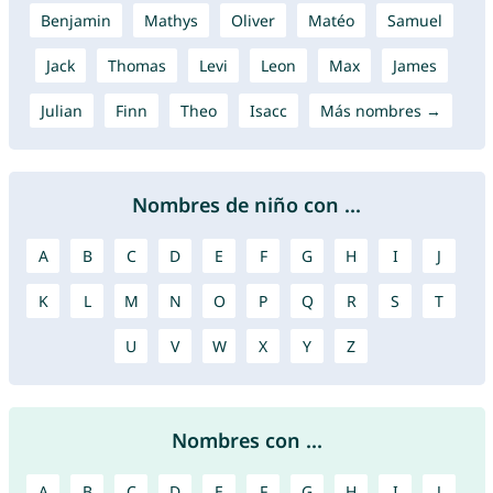
Benjamin
Mathys
Oliver
Matéo
Samuel
Jack
Thomas
Levi
Leon
Max
James
Julian
Finn
Theo
Isacc
Más nombres →
Nombres de niño con ...
A
B
C
D
E
F
G
H
I
J
K
L
M
N
O
P
Q
R
S
T
U
V
W
X
Y
Z
Nombres con ...
A
B
C
D
E
F
G
H
I
J