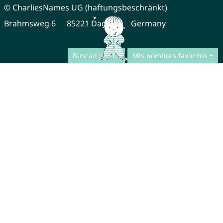
© CharliesNames UG (haftungsbeschränkt)
Brahmsweg 6
85221 Dachau
Germany
Buscad juntos
Mis nombres favoritos