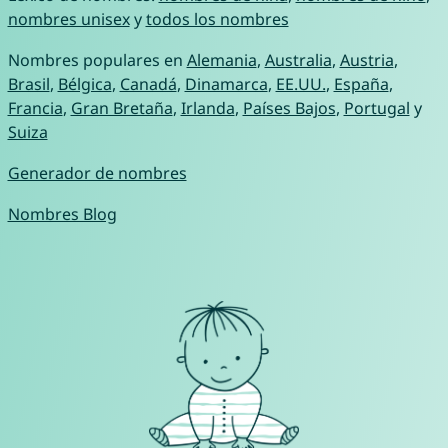
nombres unisex
y
todos los nombres
Nombres populares en
Alemania
,
Australia
,
Austria
,
Brasil
,
Bélgica
,
Canadá
,
Dinamarca
,
EE.UU.
,
España
,
Francia
,
Gran Bretaña
,
Irlanda
,
Países Bajos
,
Portugal
y
Suiza
Generador de nombres
Nombres Blog