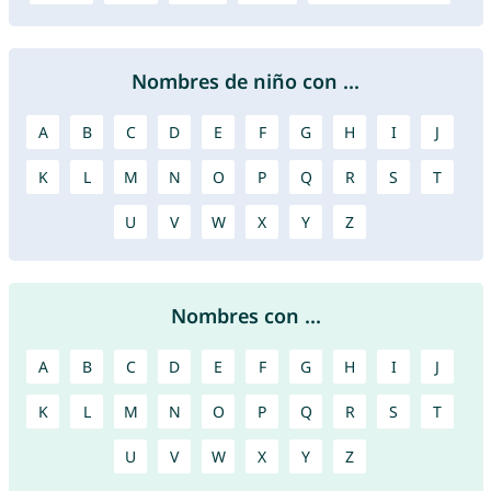
Nombres de niño con ...
A
B
C
D
E
F
G
H
I
J
K
L
M
N
O
P
Q
R
S
T
U
V
W
X
Y
Z
Nombres con ...
A
B
C
D
E
F
G
H
I
J
K
L
M
N
O
P
Q
R
S
T
U
V
W
X
Y
Z