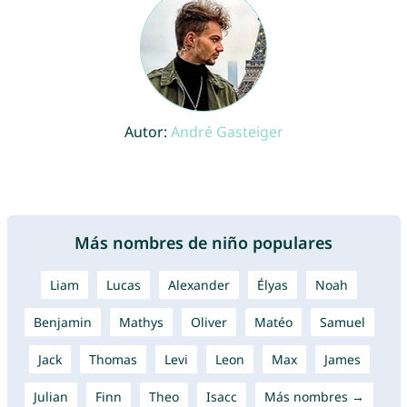
Autor:
André Gasteiger
Más nombres de niño populares
Liam
Lucas
Alexander
Élyas
Noah
Benjamin
Mathys
Oliver
Matéo
Samuel
Jack
Thomas
Levi
Leon
Max
James
Julian
Finn
Theo
Isacc
Más nombres →