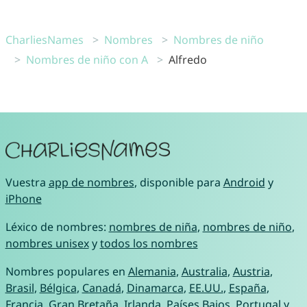
CharliesNames
Nombres
Nombres de niño
Nombres de niño con A
Alfredo
Vuestra
app de nombres
, disponible para
Android
y
iPhone
Léxico de nombres:
nombres de niña
,
nombres de niño
,
nombres unisex
y
todos los nombres
Nombres populares en
Alemania
,
Australia
,
Austria
,
Brasil
,
Bélgica
,
Canadá
,
Dinamarca
,
EE.UU.
,
España
,
Francia
,
Gran Bretaña
,
Irlanda
,
Países Bajos
,
Portugal
y