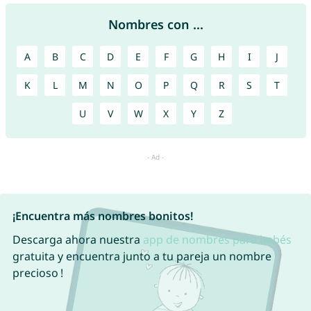
Nombres con ...
A
B
C
D
E
F
G
H
I
J
K
L
M
N
O
P
Q
R
S
T
U
V
W
X
Y
Z
¡Encuentra más nombres bonitos!
Descarga ahora nuestra
app de nombres para bebés
gratuita y encuentra junto a tu pareja un nombre
precioso !