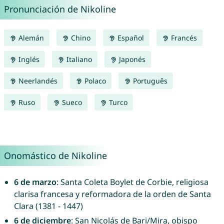
Pronunciación de Nikoline
Alemán
Chino
Español
Francés
Inglés
Italiano
Japonés
Neerlandés
Polaco
Português
Ruso
Sueco
Turco
Onomástico de Nikoline
6 de marzo
: Santa Coleta Boylet de Corbie, religiosa
clarisa francesa y reformadora de la orden de Santa
Clara (1381 - 1447)
6 de diciembre
: San Nicolás de Bari/Mira, obispo