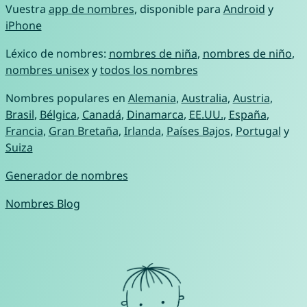
Vuestra
app de nombres
, disponible para
Android
y
iPhone
Léxico de nombres:
nombres de niña
,
nombres de niño
,
nombres unisex
y
todos los nombres
Nombres populares en
Alemania
,
Australia
,
Austria
,
Brasil
,
Bélgica
,
Canadá
,
Dinamarca
,
EE.UU.
,
España
,
Francia
,
Gran Bretaña
,
Irlanda
,
Países Bajos
,
Portugal
y
Suiza
Generador de nombres
Nombres Blog