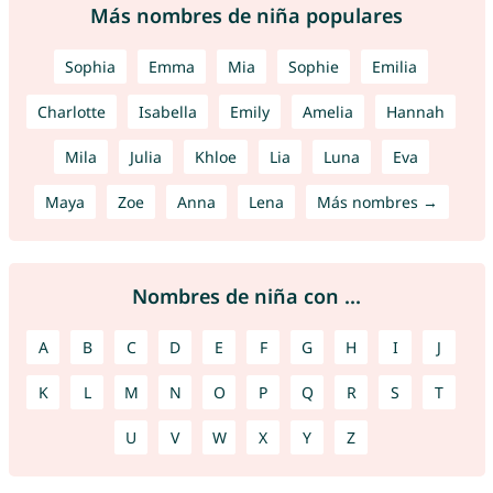
Más nombres de niña populares
Sophia
Emma
Mia
Sophie
Emilia
Charlotte
Isabella
Emily
Amelia
Hannah
Mila
Julia
Khloe
Lia
Luna
Eva
Maya
Zoe
Anna
Lena
Más nombres →
Nombres de niña con ...
A
B
C
D
E
F
G
H
I
J
K
L
M
N
O
P
Q
R
S
T
U
V
W
X
Y
Z