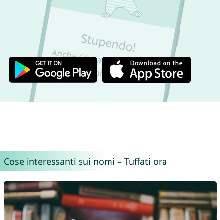
Cose interessanti sui nomi – Tuffati ora