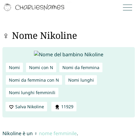
♀ Nome Nikoline
Nomi
Nomi con N
Nomi da femmina
Nomi da femmina con N
Nomi lunghi
Nomi lunghi femminili
Salva Nikoline
11929
Nikoline è un ♀
nome femminile
.