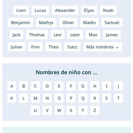
Liam
Lucas
Alexander
Élyas
Noah
Benjamin
Mathys
Oliver
Matéo
Samuel
Jack
Thomas
Levi
Leon
Max
James
Julian
Finn
Theo
Isacc
Más nombres →
Nombres de niño con ...
A
B
C
D
E
F
G
H
I
J
K
L
M
N
O
P
Q
R
S
T
U
V
W
X
Y
Z