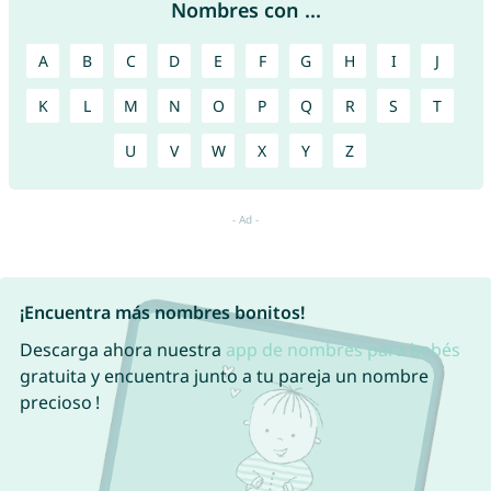
Nombres con ...
A
B
C
D
E
F
G
H
I
J
K
L
M
N
O
P
Q
R
S
T
U
V
W
X
Y
Z
¡Encuentra más nombres bonitos!
Descarga ahora nuestra
app de nombres para bebés
gratuita y encuentra junto a tu pareja un nombre
precioso !