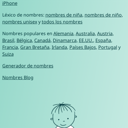
iPhone
Léxico de nombres:
nombres de niña
,
nombres de niño
,
nombres unisex
y
todos los nombres
Nombres populares en
Alemania
,
Australia
,
Austria
,
Brasil
,
Bélgica
,
Canadá
,
Dinamarca
,
EE.UU.
,
España
,
Francia
,
Gran Bretaña
,
Irlanda
,
Países Bajos
,
Portugal
y
Suiza
Generador de nombres
Nombres Blog