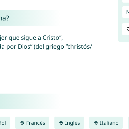
N
na?
ujer que sigue a Cristo”,
da por Dios” (del griego “christós/
ñol
Francés
Inglés
Italiano