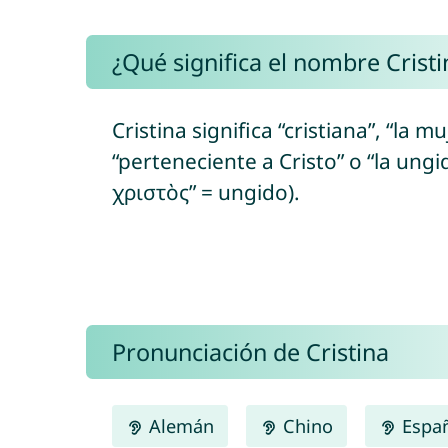
¿Qué significa el nombre Cristi
Cristina significa “cristiana”, “la m
“perteneciente a Cristo” o “la ungi
χριστὸς” = ungido).
Pronunciación de Cristina
Alemán
Chino
Espa