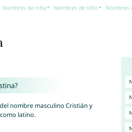
Nombres de niña
Nombres de niño
Nombres 
a
stina?
N
 del nombre masculino Cristián y
N
 como latino.
N