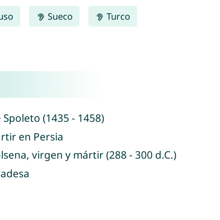
uso
Sueco
Turco
e Spoleto (1435 - 1458)
rtir en Persia
lsena, virgen y mártir (288 - 300 d.C.)
abadesa