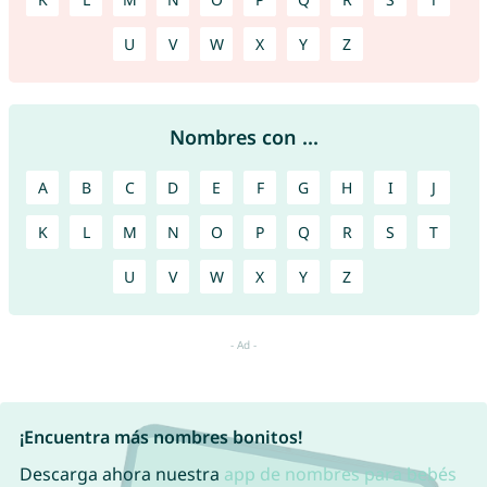
U
V
W
X
Y
Z
Nombres con ...
A
B
C
D
E
F
G
H
I
J
K
L
M
N
O
P
Q
R
S
T
U
V
W
X
Y
Z
¡Encuentra más nombres bonitos!
Descarga ahora nuestra
app de nombres para bebés