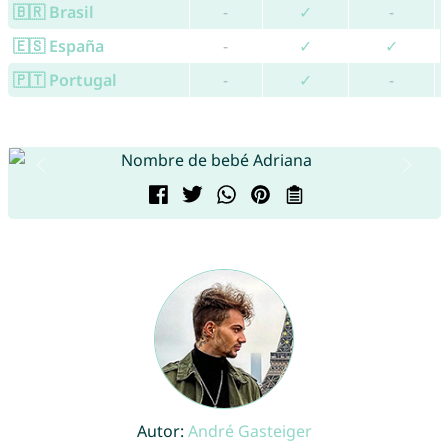
🇧🇷 Brasil
-
✓
-
🇪🇸 España
-
✓
✓
🇵🇹 Portugal
-
✓
-
Autor:
André Gasteiger