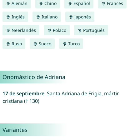
Alemán
Chino
Español
Francés
Inglés
Italiano
Japonés
Neerlandés
Polaco
Português
Ruso
Sueco
Turco
Onomástico de Adriana
17 de septiembre
: Santa Adriana de Frigia, mártir
cristiana († 130)
Variantes