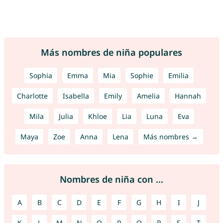
Más nombres de niña populares
Sophia
Emma
Mia
Sophie
Emilia
Charlotte
Isabella
Emily
Amelia
Hannah
Mila
Julia
Khloe
Lia
Luna
Eva
Maya
Zoe
Anna
Lena
Más nombres →
Nombres de niña con ...
A
B
C
D
E
F
G
H
I
J
K
L
M
N
O
P
Q
R
S
T