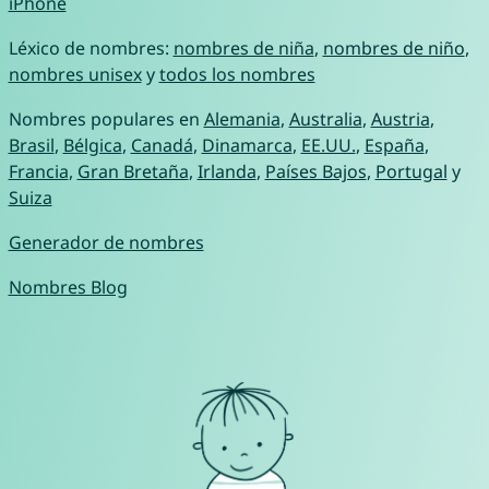
iPhone
Léxico de nombres:
nombres de niña
,
nombres de niño
,
nombres unisex
y
todos los nombres
Nombres populares en
Alemania
,
Australia
,
Austria
,
Brasil
,
Bélgica
,
Canadá
,
Dinamarca
,
EE.UU.
,
España
,
Francia
,
Gran Bretaña
,
Irlanda
,
Países Bajos
,
Portugal
y
Suiza
Generador de nombres
Nombres Blog