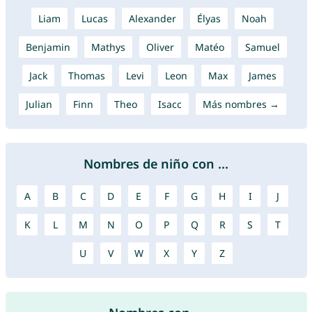
Liam
Lucas
Alexander
Élyas
Noah
Benjamin
Mathys
Oliver
Matéo
Samuel
Jack
Thomas
Levi
Leon
Max
James
Julian
Finn
Theo
Isacc
Más nombres →
Nombres de niño con ...
A
B
C
D
E
F
G
H
I
J
K
L
M
N
O
P
Q
R
S
T
U
V
W
X
Y
Z