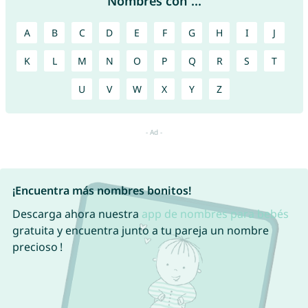
Nombres con ...
A
B
C
D
E
F
G
H
I
J
K
L
M
N
O
P
Q
R
S
T
U
V
W
X
Y
Z
¡Encuentra más nombres bonitos!
Descarga ahora nuestra
app de nombres para bebés
gratuita y encuentra junto a tu pareja un nombre
precioso !