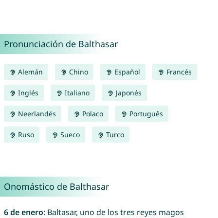
Pronunciación de Balthasar
Alemán
Chino
Español
Francés
Inglés
Italiano
Japonés
Neerlandés
Polaco
Português
Ruso
Sueco
Turco
Onomástico de Balthasar
6 de enero
: Baltasar, uno de los tres reyes magos