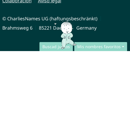
Colaboración
Aviso legal
© CharliesNames UG (haftungsbeschränkt)
Brahmsweg 6
85221 Dachau
Germany
Buscad juntos
Mis nombres favoritos