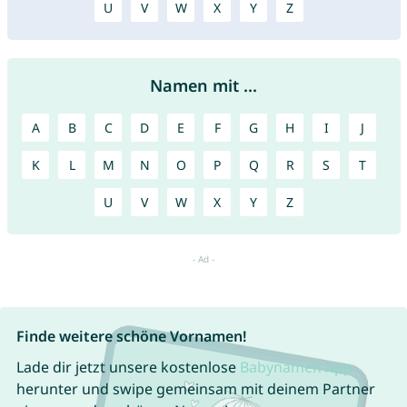
U
V
W
X
Y
Z
Namen mit ...
A
B
C
D
E
F
G
H
I
J
K
L
M
N
O
P
Q
R
S
T
U
V
W
X
Y
Z
Finde weitere schöne Vornamen!
Lade dir jetzt unsere kostenlose
Babynamen App
herunter und swipe gemeinsam mit deinem Partner