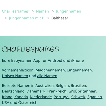
CharliesNames
Namen
Jungennamen
Jungennamen mit B
Balthasar
Eure
Babynamen App
für
Android
und
iPhone
Vornamenlexikon:
Mädchennamen
,
Jungennamen
,
Unisex-Namen
und
alle Namen
Beliebte Namen in
Australien
,
Belgien
,
Brasilien
,
Deutschland
,
Dänemark
,
Frankreich
,
Großbritannien
,
Irland
,
Kanada
,
Niederlande
,
Portugal
,
Schweiz
,
Spanien
,
USA
und
Österreich