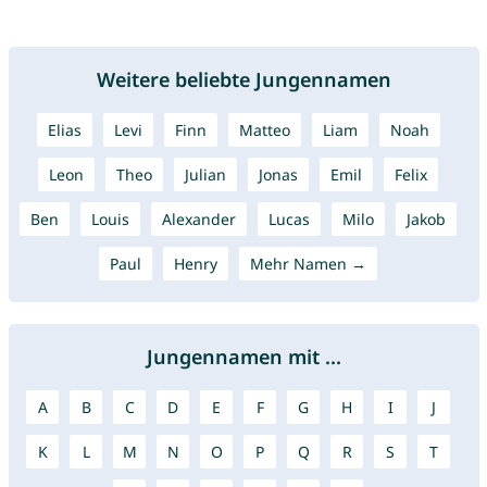
Weitere beliebte Jungennamen
Elias
Levi
Finn
Matteo
Liam
Noah
Leon
Theo
Julian
Jonas
Emil
Felix
Ben
Louis
Alexander
Lucas
Milo
Jakob
Paul
Henry
Mehr Namen →
Jungennamen mit ...
A
B
C
D
E
F
G
H
I
J
K
L
M
N
O
P
Q
R
S
T