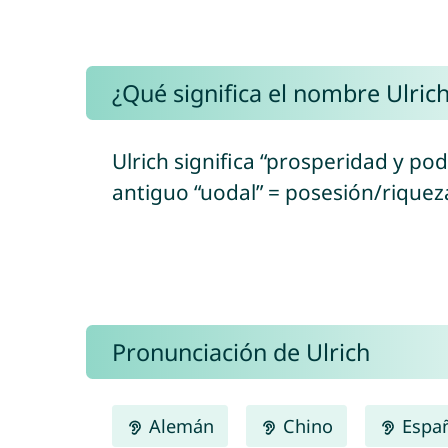
¿Qué significa el nombre Ulric
Ulrich significa “prosperidad y po
antiguo “uodal” = posesión/riquez
Pronunciación de Ulrich
Alemán
Chino
Espa