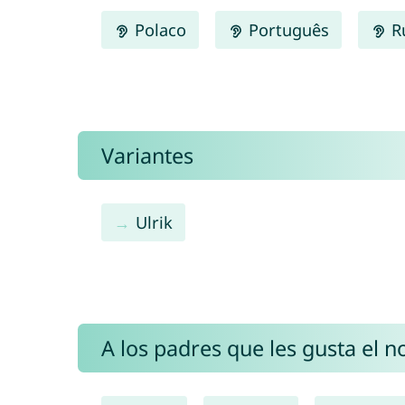
Polaco
Português
R
Variantes
Ulrik
A los padres que les gusta el 