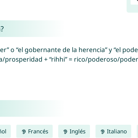
h?
der” o “el gobernante de la herencia” y “el po
a/prosperidad + “rihhi” = rico/poderoso/pode
ñol
Francés
Inglés
Italiano