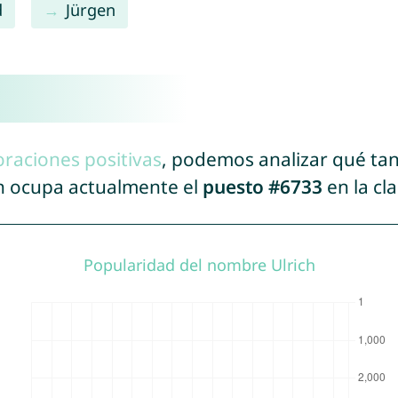
d
Jürgen
oraciones positivas
, podemos analizar qué ta
ch ocupa actualmente el
puesto #6733
en la cl