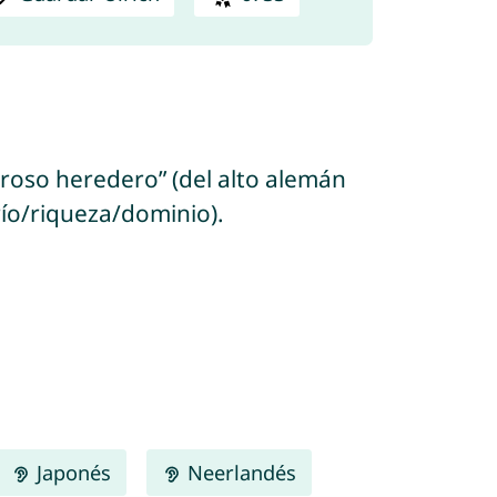
deroso heredero” (del alto alemán
río/riqueza/dominio).
Japonés
Neerlandés