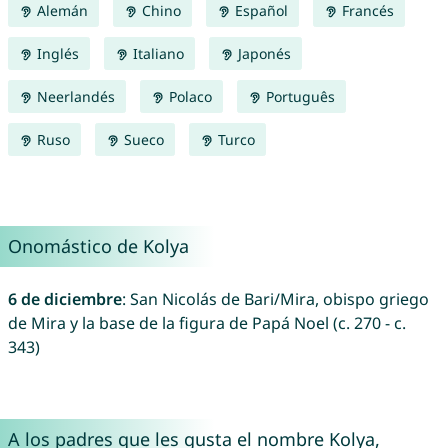
Alemán
Chino
Español
Francés
Inglés
Italiano
Japonés
Neerlandés
Polaco
Português
Ruso
Sueco
Turco
Onomástico de Kolya
6 de diciembre
: San Nicolás de Bari/Mira, obispo griego
de Mira y la base de la figura de Papá Noel (c. 270 - c.
343)
A los padres que les gusta el nombre Kolya,