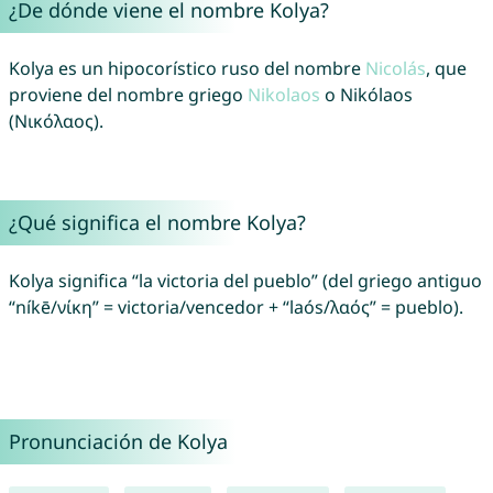
¿De dónde viene el nombre Kolya?
Kolya es un hipocorístico ruso del nombre
Nicolás
, que
proviene del nombre griego
Nikolaos
o Nikólaos
(Νικόλαος).
¿Qué significa el nombre Kolya?
Kolya significa “la victoria del pueblo” (del griego antiguo
“níkē/νίκη” = victoria/vencedor + “laós/λαός” = pueblo).
Pronunciación de Kolya