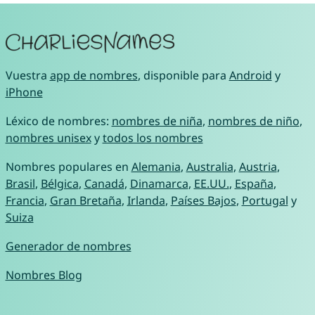
Vuestra
app de nombres
, disponible para
Android
y
iPhone
Léxico de nombres:
nombres de niña
,
nombres de niño
,
nombres unisex
y
todos los nombres
Nombres populares en
Alemania
,
Australia
,
Austria
,
Brasil
,
Bélgica
,
Canadá
,
Dinamarca
,
EE.UU.
,
España
,
Francia
,
Gran Bretaña
,
Irlanda
,
Países Bajos
,
Portugal
y
Suiza
Generador de nombres
Nombres Blog