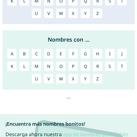
K
L
M
N
O
P
Q
R
S
T
U
V
W
X
Y
Z
Nombres con ...
A
B
C
D
E
F
G
H
I
J
K
L
M
N
O
P
Q
R
S
T
U
V
W
X
Y
Z
¡Encuentra más nombres bonitos!
Descarga ahora nuestra
app de nombres para bebés