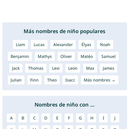
Más nombres de niño populares
Liam
Lucas
Alexander
Élyas
Noah
Benjamin
Mathys
Oliver
Matéo
Samuel
Jack
Thomas
Levi
Leon
Max
James
Julian
Finn
Theo
Isacc
Más nombres →
Nombres de niño con ...
A
B
C
D
E
F
G
H
I
J