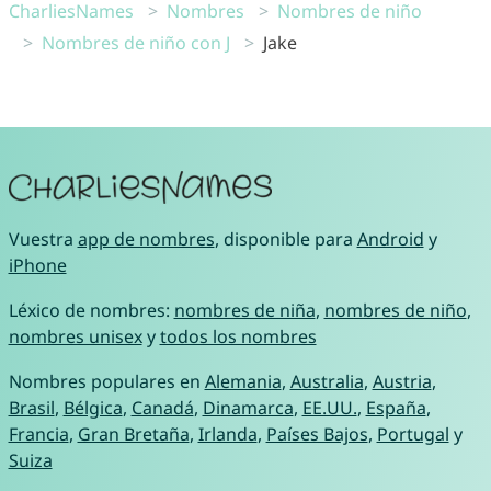
CharliesNames
Nombres
Nombres de niño
Nombres de niño con J
Jake
Vuestra
app de nombres
, disponible para
Android
y
iPhone
Léxico de nombres:
nombres de niña
,
nombres de niño
,
nombres unisex
y
todos los nombres
Nombres populares en
Alemania
,
Australia
,
Austria
,
Brasil
,
Bélgica
,
Canadá
,
Dinamarca
,
EE.UU.
,
España
,
Francia
,
Gran Bretaña
,
Irlanda
,
Países Bajos
,
Portugal
y
Suiza