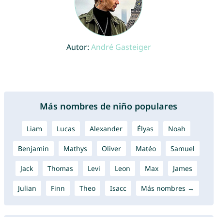
Autor:
André Gasteiger
Más nombres de niño populares
Liam
Lucas
Alexander
Élyas
Noah
Benjamin
Mathys
Oliver
Matéo
Samuel
Jack
Thomas
Levi
Leon
Max
James
Julian
Finn
Theo
Isacc
Más nombres →