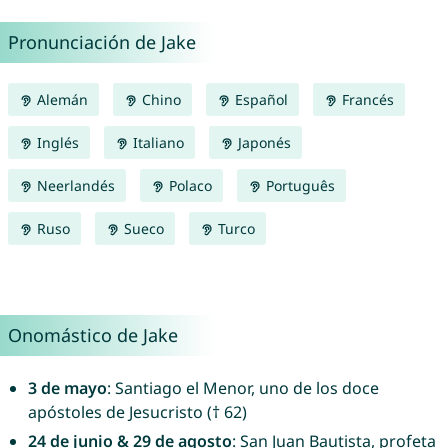
Pronunciación de Jake
Alemán
Chino
Español
Francés
Inglés
Italiano
Japonés
Neerlandés
Polaco
Português
Ruso
Sueco
Turco
Onomástico de Jake
3 de mayo
: Santiago el Menor, uno de los doce
apóstoles de Jesucristo († 62)
24 de junio & 29 de agosto
: San Juan Bautista, profeta