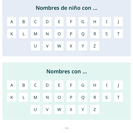
Nombres de niño con ...
A
B
C
D
E
F
G
H
I
J
K
L
M
N
O
P
Q
R
S
T
U
V
W
X
Y
Z
Nombres con ...
A
B
C
D
E
F
G
H
I
J
K
L
M
N
O
P
Q
R
S
T
U
V
W
X
Y
Z