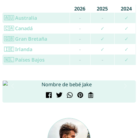
2026
2025
2024
🇦🇺 Australia
-
-
✓
🇨🇦 Canadá
-
✓
✓
🇬🇧 Gran Bretaña
-
✓
✓
🇮🇪 Irlanda
-
✓
✓
🇳🇱 Países Bajos
-
-
✓