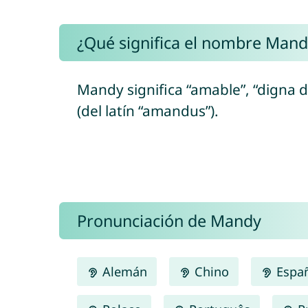
¿Qué significa el nombre Mand
Mandy significa “amable”, “digna 
(del latín “amandus”).
Pronunciación de Mandy
Alemán
Chino
Espa