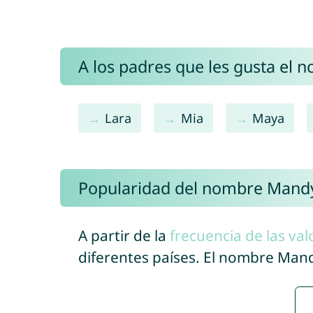
A los padres que les gusta el 
Lara
Mia
Maya
Popularidad del nombre Mand
A partir de la
frecuencia de las val
diferentes países. El nombre Man