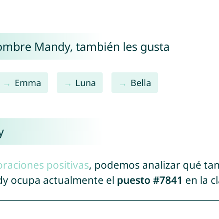
nombre Mandy, también les gusta
Emma
Luna
Bella
y
oraciones positivas
, podemos analizar qué ta
dy ocupa actualmente el
puesto #7841
en la c