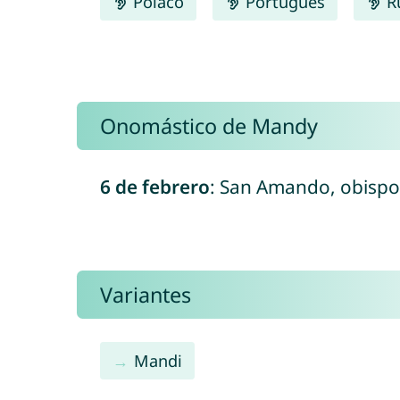
Polaco
Português
R
Onomástico de Mandy
6 de febrero
: San Amando, obispo 
Variantes
Mandi