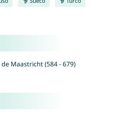
uso
Sueco
Turco
de Maastricht (584 - 679)