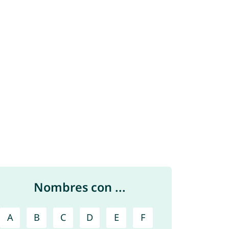
Nombres con ...
A
B
C
D
E
F