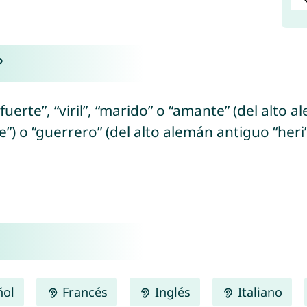
?
“fuerte”, “viril”, “marido” o “amante” (del alto
”) o “guerrero” (del alto alemán antiguo “heri” 
ñol
Francés
Inglés
Italiano