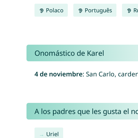
Polaco
Português
R
Onomástico de Karel
4 de noviembre
: San Carlo, carde
A los padres que les gusta el 
Uriel