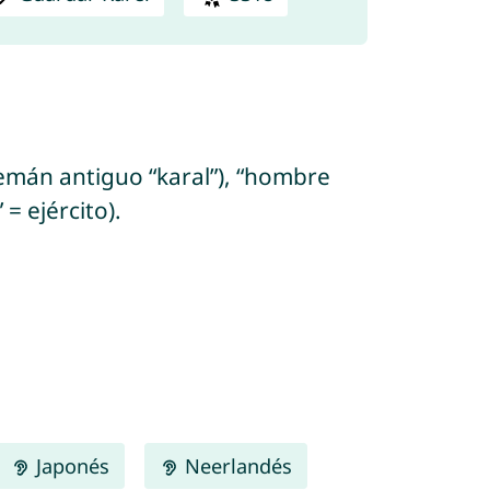
 alemán antiguo “karal”), “hombre
= ejército).
Japonés
Neerlandés