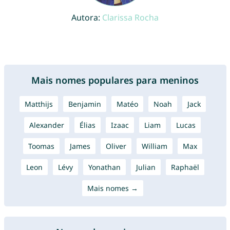
Autora:
Clarissa Rocha
Mais nomes populares para meninos
Matthijs
Benjamin
Matéo
Noah
Jack
Alexander
Élias
Izaac
Liam
Lucas
Toomas
James
Oliver
William
Max
Leon
Lévy
Yonathan
Julian
Raphaël
Mais nomes →