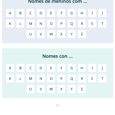
Nomes de meninos com ...
A
B
C
D
E
F
G
H
I
J
K
L
M
N
O
P
Q
R
S
T
U
V
W
X
Y
Z
Nomes con ...
A
B
C
D
E
F
G
H
I
J
K
L
M
N
O
P
Q
R
S
T
U
V
W
X
Y
Z