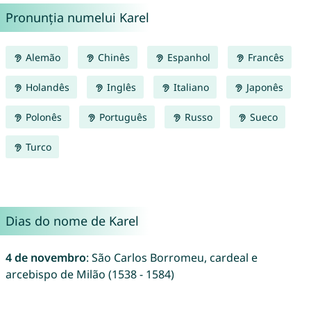
Pronunția numelui Karel
Alemão
Chinês
Espanhol
Francês
Holandês
Inglês
Italiano
Japonês
Polonês
Português
Russo
Sueco
Turco
Dias do nome de Karel
4 de novembro
: São Carlos Borromeu, cardeal e
arcebispo de Milão (1538 - 1584)