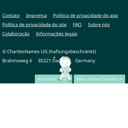
Contato
Imprensa
Política de privacidade do app
Política de privacidade do site
FAQ
Sobre nós
Colaboração
Informações legais
© CharliesNames UG (haftungsbeschränkt)
Brahmsweg 6
85221 Dachau
Germany
Procurem juntos
Meus nomes favoritos