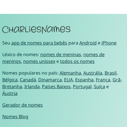
Seu
app de nomes para bebês
para
Android
e
iPhone
Léxico de nomes:
nomes de meninas
,
nomes de
meninos
,
nomes unissex
e
todos os nomes
Nomes populares no país:
Alemanha
,
Austrália
,
Brasil
,
Bélgica
,
Canadá
,
Dinamarca
,
EUA
,
Espanha
,
França
,
Grã-
Bretanha
,
Irlanda
,
Países Baixos
,
Portugal
,
Suíça
e
Áustria
Gerador de nomes
Nomes Blog