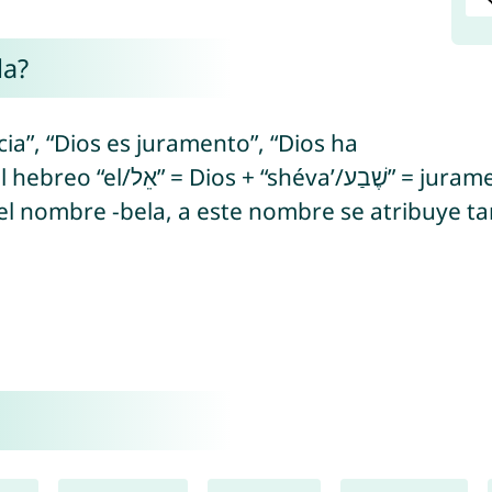
la?
ia”, “Dios es juramento”, “Dios ha
uramento/siete = número de la
l nombre -bela, a este nombre se atribuye tam