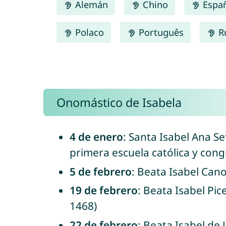
Alemán
Chino
Espa
Polaco
Português
R
Onomástico de Isabela
4 de enero
: Santa Isabel Ana S
primera escuela católica y congr
5 de febrero
: Beata Isabel Canor
19 de febrero
: Beata Isabel Pic
1468)
22 de febrero
: Beata Isabel de 