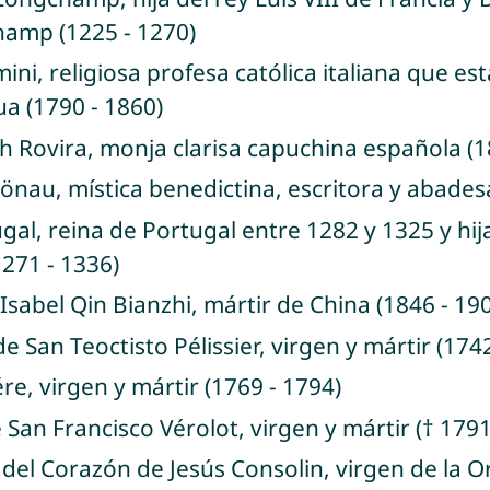
hamp (1225 - 1270)
ini, religiosa profesa católica italiana que e
a (1790 - 1860)
ch Rovira, monja clarisa capuchina española (1
hönau, mística benedictina, escritora y abade
ugal, reina de Portugal entre 1282 y 1325 y hij
1271 - 1336)
 Isabel Qin Bianzhi, mártir de China (1846 - 19
e San Teoctisto Pélissier, virgen y mártir (174
ére, virgen y mártir (1769 - 1794)
e San Francisco Vérolot, virgen y mártir († 1791
 del Corazón de Jesús Consolin, virgen de la 