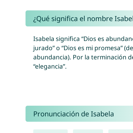
¿Qué significa el nombre Isabe
Isabela significa “Dios es abundanc
jurado” o “Dios es mi promesa” (del hebreo “el/אֵל” = Dios + “shéva’/שֶׁבַע” = j
abundancia). Por la terminación de
“elegancia”.
Pronunciación de Isabela