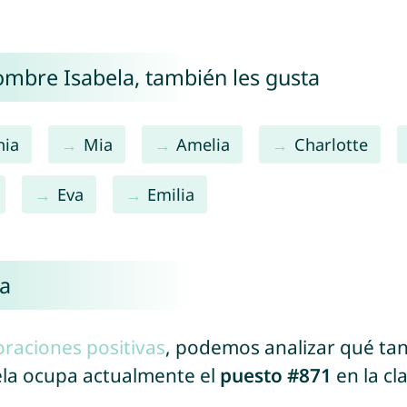
nombre Isabela, también les gusta
hia
Mia
Amelia
Charlotte
Eva
Emilia
la
oraciones positivas
, podemos analizar qué ta
ela ocupa actualmente el
puesto #871
en la cl