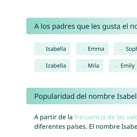
A los padres que les gusta el 
Isabella
Emma
Sop
Izabella
Mila
Emily
Popularidad del nombre Isabe
A partir de la
frecuencia de las val
diferentes países. El nombre Isab