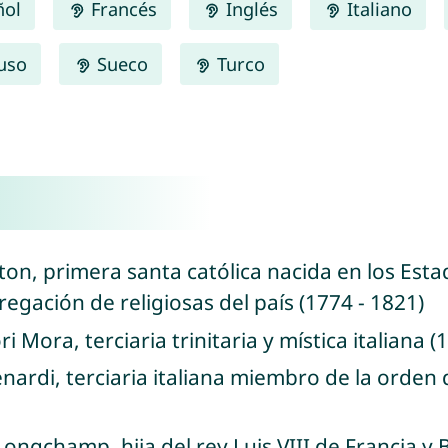
ñol
Francés
Inglés
Italiano
uso
Sueco
Turco
eton, primera santa católica nacida en los Est
egación de religiosas del país (1774 - 1821)
i Mora, terciaria trinitaria y mística italiana (
enardi, terciaria italiana miembro de la orden 
Longchamp, hija del rey Luis VIII de Francia y