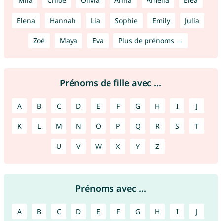
Mila
Chloé
Olivia
Anna
Amelia
Éléa
Elena
Hannah
Lia
Sophie
Emily
Julia
Zoé
Maya
Eva
Plus de prénoms →
Prénoms de fille avec ...
A
B
C
D
E
F
G
H
I
J
K
L
M
N
O
P
Q
R
S
T
U
V
W
X
Y
Z
Prénoms avec ...
A
B
C
D
E
F
G
H
I
J