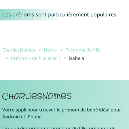
Ces prénoms sont particulièrement populaires
CharliesNames
Noms
Prénoms de fille
Prénoms de fille avec I
Isabela
Votre
appli pour trouver le prénom de bébé idéal
pour
Android
et
iPhone
Lexique des prénoms:
prénoms de fille
,
prénoms de