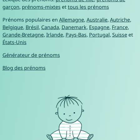
garçon
,
prénoms-mixtes
et
tous les prénoms
Prénoms populaires en
Allemagne
,
Australie
,
Autriche
,
Belgique
,
Brésil
,
Canada
,
Danemark
,
Espagne
,
France
,
Grande-Bretagne
,
Irlande
,
Pays-Bas
,
Portugal
,
Suisse
et
États-Unis
Générateur de prénoms
Blog des prénoms