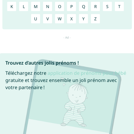
K
L
M
N
O
P
Q
R
S
T
U
V
W
X
Y
Z
Trouvez d’autres jolis prénoms !
Téléchargez notre
application de prénoms pour bébé
gratuite et trouvez ensemble un joli prénom avec
votre partenaire !