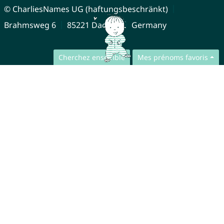
© CharliesNames UG (haftungsbeschränkt)
Brahmsweg 6
85221 Dachau
Germany
Cherchez ensemble
Mes prénoms favoris