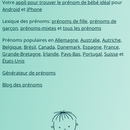
Votre
appli pour trouver le prénom de bébé idéal
pour
Android
et
iPhone
Lexique des prénoms:
prénoms de fille
,
prénoms de
garçon
,
prénoms-mixtes
et
tous les prénoms
Prénoms populaires en
Allemagne
,
Australie
,
Autriche
,
Belgique
,
Brésil
,
Canada
,
Danemark
,
Espagne
,
France
,
Grande-Bretagne
,
Irlande
,
Pays-Bas
,
Portugal
,
Suisse
et
États-Unis
Générateur de prénoms
Blog des prénoms