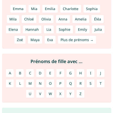
Emma
Mia
Emilia
Charlotte
Sophia
Mila
Chloé
Olivia
Anna
Amelia
Éléa
Elena
Hannah
Lia
Sophie
Emily
Julia
Zoé
Maya
Eva
Plus de prénoms →
Prénoms de fille avec ...
A
B
C
D
E
F
G
H
I
J
K
L
M
N
O
P
Q
R
S
T
U
V
W
X
Y
Z