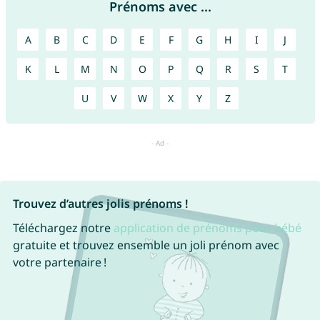
Prénoms avec ...
A
B
C
D
E
F
G
H
I
J
K
L
M
N
O
P
Q
R
S
T
U
V
W
X
Y
Z
Trouvez d’autres jolis prénoms !
Téléchargez notre
application de prénoms pour bébé
gratuite et trouvez ensemble un joli prénom avec
votre partenaire !