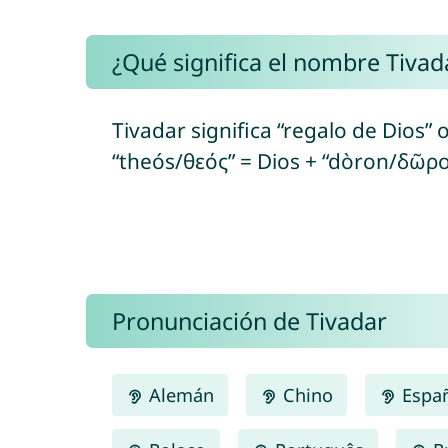
¿Qué significa el nombre Tivad
Tivadar significa “regalo de Dios” 
“theós/θεός” = Dios + “dòron/δῶρο
Pronunciación de Tivadar
Alemán
Chino
Espa