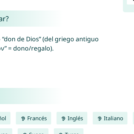
ar?
o “don de Dios” (del griego antiguo
ν” = dono/regalo).
ñol
Francés
Inglés
Italiano