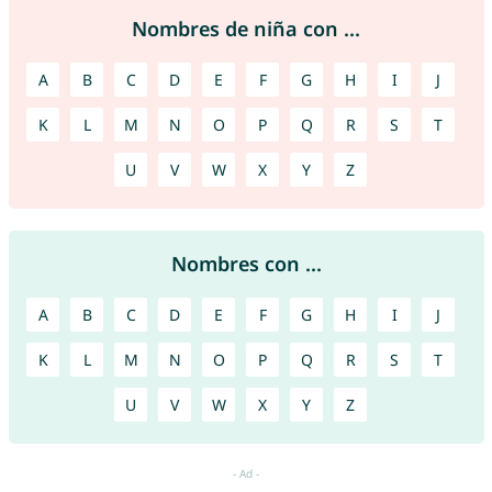
Nombres de niña con ...
A
B
C
D
E
F
G
H
I
J
K
L
M
N
O
P
Q
R
S
T
U
V
W
X
Y
Z
Nombres con ...
A
B
C
D
E
F
G
H
I
J
K
L
M
N
O
P
Q
R
S
T
U
V
W
X
Y
Z