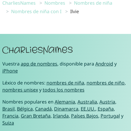
CharliesNames
Nombres
Nombres de niña
Nombres de niña con I
Ilvie
Vuestra
app de nombres
, disponible para
Android
y
iPhone
Léxico de nombres:
nombres de niña
,
nombres de niño
,
nombres unisex
y
todos los nombres
Nombres populares en
Alemania
,
Australia
,
Austria
,
Brasil
,
Bélgica
,
Canadá
,
Dinamarca
,
EE.UU.
,
España
,
Francia
,
Gran Bretaña
,
Irlanda
,
Países Bajos
,
Portugal
y
Suiza