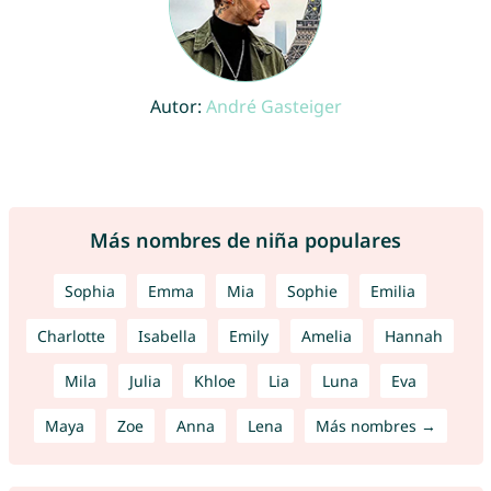
Autor:
André Gasteiger
Más nombres de niña populares
Sophia
Emma
Mia
Sophie
Emilia
Charlotte
Isabella
Emily
Amelia
Hannah
Mila
Julia
Khloe
Lia
Luna
Eva
Maya
Zoe
Anna
Lena
Más nombres →