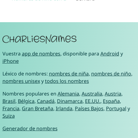
Vuestra
app de nombres
, disponible para
Android
y
iPhone
Léxico de nombres:
nombres de niña
,
nombres de niño
,
nombres unisex
y
todos los nombres
Nombres populares en
Alemania
,
Australia
,
Austria
,
Brasil
,
Bélgica
,
Canadá
,
Dinamarca
,
EE.UU.
,
España
,
Francia
,
Gran Bretaña
,
Irlanda
,
Países Bajos
,
Portugal
y
Suiza
Generador de nombres