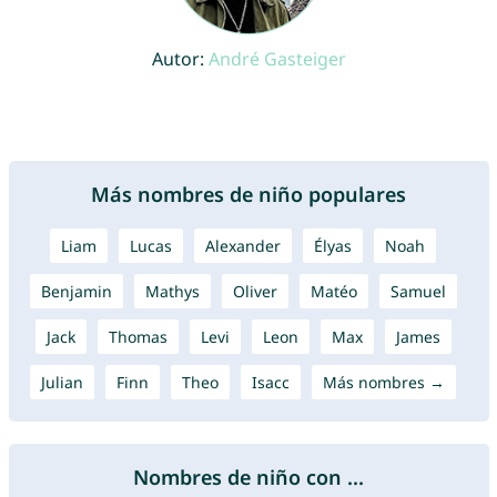
Autor:
André Gasteiger
Más nombres de niño populares
Liam
Lucas
Alexander
Élyas
Noah
Benjamin
Mathys
Oliver
Matéo
Samuel
Jack
Thomas
Levi
Leon
Max
James
Julian
Finn
Theo
Isacc
Más nombres →
Nombres de niño con ...