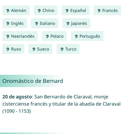
Alemán
Chino
Español
Francés
Inglés
Italiano
Japonés
Neerlandés
Polaco
Português
Ruso
Sueco
Turco
Onomástico de Bernard
20 de agosto
: San Bernardo de Claraval, monje
cisterciense francés y titular de la abadía de Claraval
(1090 - 1153)