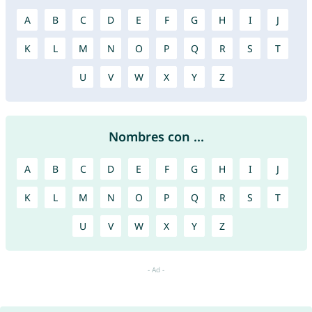
A
B
C
D
E
F
G
H
I
J
K
L
M
N
O
P
Q
R
S
T
U
V
W
X
Y
Z
Nombres con ...
A
B
C
D
E
F
G
H
I
J
K
L
M
N
O
P
Q
R
S
T
U
V
W
X
Y
Z