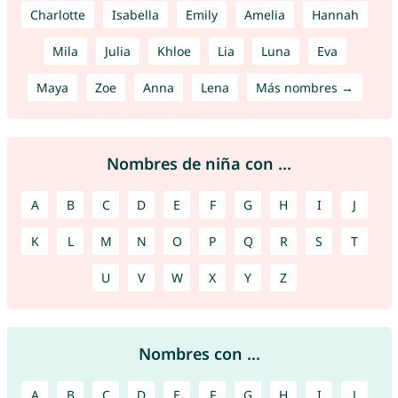
Charlotte
Isabella
Emily
Amelia
Hannah
Mila
Julia
Khloe
Lia
Luna
Eva
Maya
Zoe
Anna
Lena
Más nombres →
Nombres de niña con ...
A
B
C
D
E
F
G
H
I
J
K
L
M
N
O
P
Q
R
S
T
U
V
W
X
Y
Z
Nombres con ...
A
B
C
D
E
F
G
H
I
J