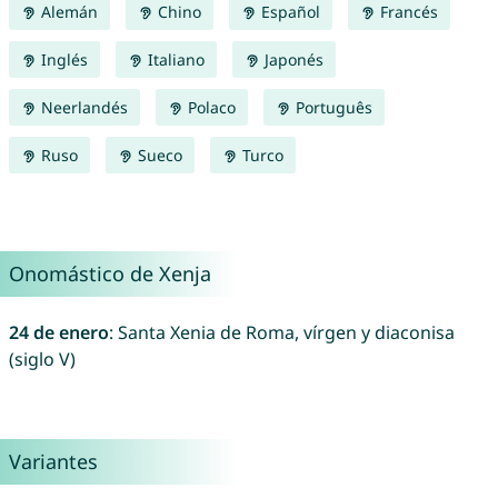
Alemán
Chino
Español
Francés
Inglés
Italiano
Japonés
Neerlandés
Polaco
Português
Ruso
Sueco
Turco
Onomástico de Xenja
24 de enero
: Santa Xenia de Roma, vírgen y diaconisa
(siglo V)
Variantes