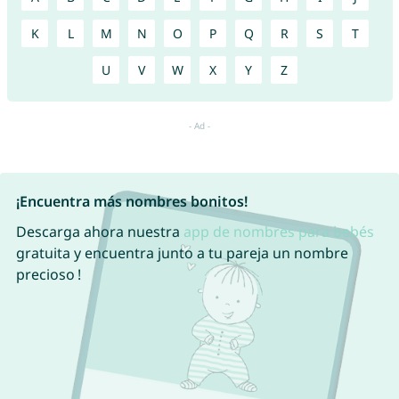
K
L
M
N
O
P
Q
R
S
T
U
V
W
X
Y
Z
¡Encuentra más nombres bonitos!
Descarga ahora nuestra
app de nombres para bebés
gratuita y encuentra junto a tu pareja un nombre
precioso !