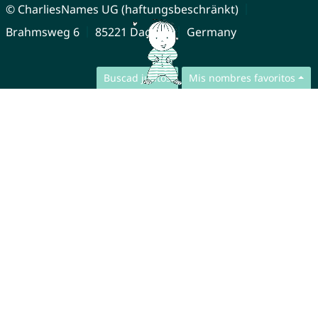
© CharliesNames UG (haftungsbeschränkt)
Brahmsweg 6
85221 Dachau
Germany
Buscad juntos
Mis nombres favoritos