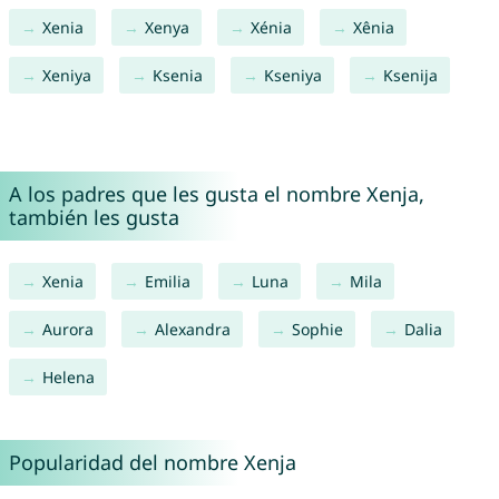
Xenia
Xenya
Xénia
Xênia
Xeniya
Ksenia
Kseniya
Ksenija
A los padres que les gusta el nombre Xenja,
también les gusta
Xenia
Emilia
Luna
Mila
Aurora
Alexandra
Sophie
Dalia
Helena
Popularidad del nombre Xenja