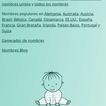
nombres unisex
y
todos los nombres
Nombres populares en
Alemania
,
Australia
,
Austria
,
Brasil
,
Bélgica
,
Canadá
,
Dinamarca
,
EE.UU.
,
España
,
Francia
,
Gran Bretaña
,
Irlanda
,
Países Bajos
,
Portugal
y
Suiza
Generador de nombres
Nombres Blog