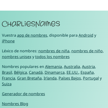
Vuestra
app de nombres
, disponible para
Android
y
iPhone
Léxico de nombres:
nombres de niña
,
nombres de niño
,
nombres unisex
y
todos los nombres
Nombres populares en
Alemania
,
Australia
,
Austria
,
Brasil
,
Bélgica
,
Canadá
,
Dinamarca
,
EE.UU.
,
España
,
Francia
,
Gran Bretaña
,
Irlanda
,
Países Bajos
,
Portugal
y
Suiza
Generador de nombres
Nombres Blog