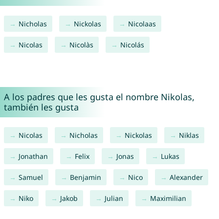
Nicholas
Nickolas
Nicolaas
Nicolas
Nicolàs
Nicolás
A los padres que les gusta el nombre Nikolas,
también les gusta
Nicolas
Nicholas
Nickolas
Niklas
Jonathan
Felix
Jonas
Lukas
Samuel
Benjamin
Nico
Alexander
Niko
Jakob
Julian
Maximilian