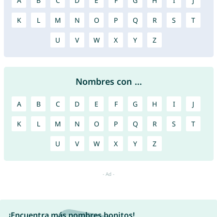
A
B
C
D
E
F
G
H
I
J
K
L
M
N
O
P
Q
R
S
T
U
V
W
X
Y
Z
Nombres con ...
A
B
C
D
E
F
G
H
I
J
K
L
M
N
O
P
Q
R
S
T
U
V
W
X
Y
Z
¡Encuentra más nombres bonitos!