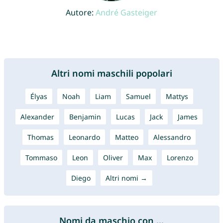
Autore:
André Gasteiger
Altri nomi maschili popolari
Élyas
Noah
Liam
Samuel
Mattys
Alexander
Benjamin
Lucas
Jack
James
Thomas
Leonardo
Matteo
Alessandro
Tommaso
Leon
Oliver
Max
Lorenzo
Diego
Altri nomi →
Nomi da maschio con ...