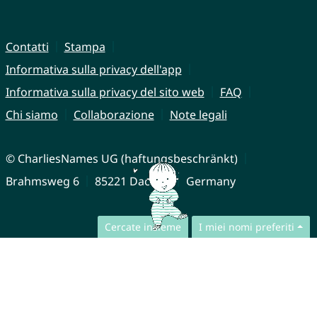
Contatti
Stampa
Informativa sulla privacy dell'app
Informativa sulla privacy del sito web
FAQ
Chi siamo
Collaborazione
Note legali
© CharliesNames UG (haftungsbeschränkt)
Brahmsweg 6
85221 Dachau
Germany
Cercate insieme
I miei nomi preferiti