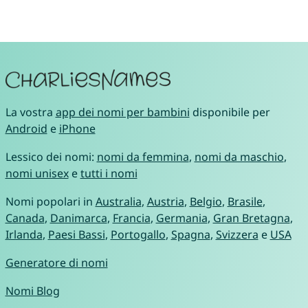
La vostra
app dei nomi per bambini
disponibile per
Android
e
iPhone
Lessico dei nomi:
nomi da femmina
,
nomi da maschio
,
nomi unisex
e
tutti i nomi
Nomi popolari in
Australia
,
Austria
,
Belgio
,
Brasile
,
Canada
,
Danimarca
,
Francia
,
Germania
,
Gran Bretagna
,
Irlanda
,
Paesi Bassi
,
Portogallo
,
Spagna
,
Svizzera
e
USA
Generatore di nomi
Nomi Blog