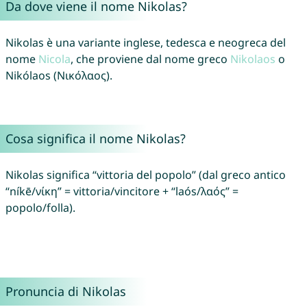
Da dove viene il nome Nikolas?
Nikolas è una variante inglese, tedesca e neogreca del
nome
Nicola
, che proviene dal nome greco
Nikolaos
o
Nikólaos (Νικόλαος).
Cosa significa il nome Nikolas?
Nikolas significa “vittoria del popolo” (dal greco antico
“níkē/νίκη” = vittoria/vincitore + “laós/λαός” =
popolo/folla).
Pronuncia di Nikolas