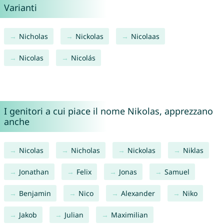
Varianti
Nicholas
Nickolas
Nicolaas
Nicolas
Nicolás
I genitori a cui piace il nome Nikolas, apprezzano
anche
Nicolas
Nicholas
Nickolas
Niklas
Jonathan
Felix
Jonas
Samuel
Benjamin
Nico
Alexander
Niko
Jakob
Julian
Maximilian