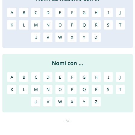
A
B
C
D
E
F
G
H
I
J
K
L
M
N
O
P
Q
R
S
T
U
V
W
X
Y
Z
Nomi con ...
A
B
C
D
E
F
G
H
I
J
K
L
M
N
O
P
Q
R
S
T
U
V
W
X
Y
Z