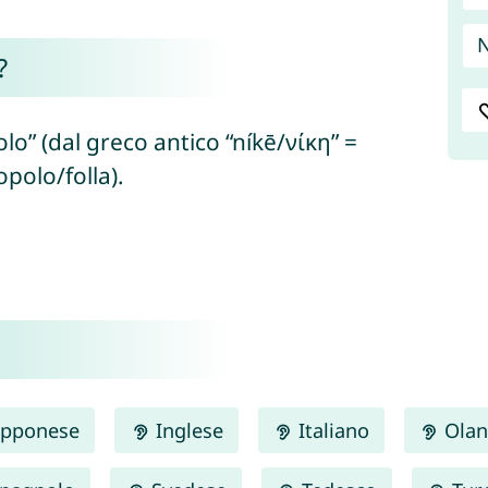
N
?
olo” (dal greco antico “níkē/νίκη” =
opolo/folla).
pponese
Inglese
Italiano
Olan