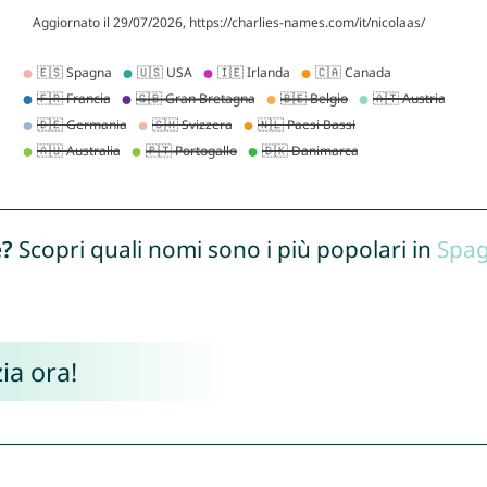
e?
Scopri quali nomi sono i più popolari in
Spa
ia ora!