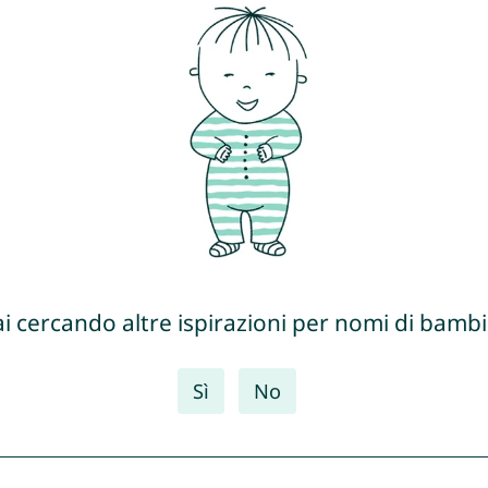
ai cercando altre ispirazioni per nomi di bambi
Sì
No