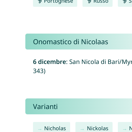
Portoghese
Russo
S
Onomastico di Nicolaas
6 dicembre
: San Nicola di Bari/My
343)
Varianti
Nicholas
Nickolas
N